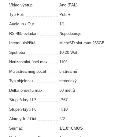
Video výstup
Ano (PAL)
Typ PoE
PoE +
Audio In / Out
1/1
RS-485 ovládání
Nepodporuje
Interní úložiště
MicroSD slot max.256GB
Spotřeba
10-20 Watt
Horizontální úhel max.
110°
Multistreaming počet
5 streamů
Typ objektivu
motorický
Délka přísvitu max.
50 metrů
Stupeň krytí IP
IP67
Stupeň krytí IK
IK10
Alarmy In / Out
2/2
Snímač
1/1,8" CMOS