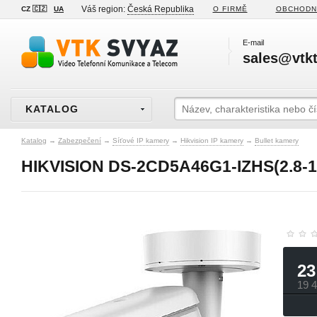
Váš region:
Česká Republika
CZ 🇨🇿
UA
O FIRMĚ
OBCHODN
E-mail
sales@vtkt
KATALOG
Katalog
→
Zabezpečení
→
Síťové IP kamery
→
Hikvision IP kamery
→
Bullet kamery
HIKVISION DS-2CD5A46G1-IZHS(2.8-
23
19 