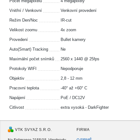
Počet megapixelů
4 megapixely
Vnitřní / Venkovní
Venkovní provedení
Režim Den/Noc
IR-cut
Velikost zoomu
4x zoom
Provedení
Bullet kamery
Auto(Smart) Tracking
Ne
Maximální počet snímků
2560 x 1440 @ 25fps
Protokoly WIFI
Nepodporuje
Objektiv
2,8 - 12 mm
Pracovní teplota
-40° až +60° C
Napájení
PoE / DC12V
Citlivost
extra vysoká - DarkFighter
VTK SVYAZ S.R.O.
FIRMA