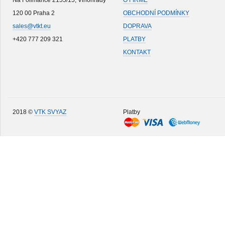
Na Folimance 2155/15, Vinohrady
O FIRMĚ
120 00 Praha 2
OBCHODNÍ PODMÍNKY
sales@vtkt.eu
DOPRAVA
+420 777 209 321
PLATBY
KONTAKT
2018 ©
VTK SVYAZ
Platby