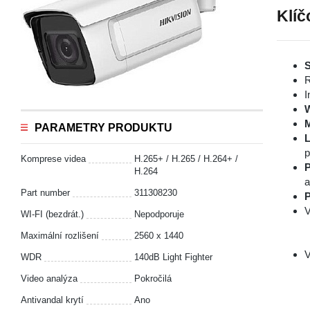
Klíč
S
R
I
PARAMETRY PRODUKTU
L
p
Komprese videa
H.265+ / H.265 / H.264+ /
P
H.264
a
Part number
311308230
P
V
WI-FI (bezdrát.)
Nepodporuje
Maximální rozlišení
2560 x 1440
V
WDR
140dB Light Fighter
Video analýza
Pokročilá
Antivandal krytí
Ano