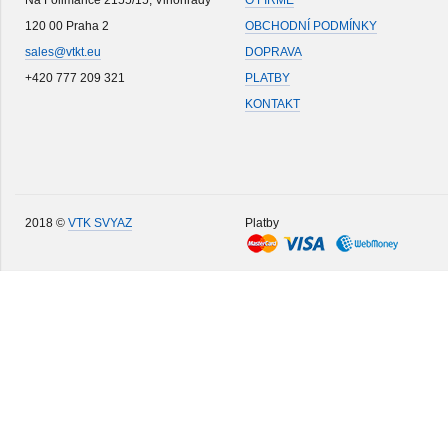
Na Folimance 2155/15, Vinohrady
O FIRMĚ
120 00 Praha 2
OBCHODNÍ PODMÍNKY
sales@vtkt.eu
DOPRAVA
+420 777 209 321
PLATBY
KONTAKT
2018 ©
VTK SVYAZ
Platby