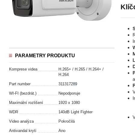
Klíč
S
R
I
PARAMETRY PRODUKTU
L
D
Komprese videa
H.265+ / H.265 / H.264+ /
P
H.264
a
Part number
311317289
P
V
WI-FI (bezdrát.)
Nepodporuje
I
Maximální rozlišení
1920 x 1080
WDR
140dB Light Fighter
V
Video analýza
Pokročilá
Antivandal krytí
Ano