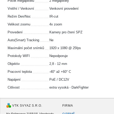
Počet megapixelů
2 megapixely
Vnitřní / Venkovní
Venkovní provedení
Režim Den/Noc
IR-cut
Velikost zoomu
4x zoom
Provedení
Kamery pro čtení SPZ
Auto(Smart) Tracking
Ne
Maximální počet snímků
1920 x 1080 @ 25fps
Protokoly WIFI
Nepodporuje
Objektiv
2,8 - 12 mm
Pracovní teplota
-40° až +60° C
Napájení
PoE / DC12V
Citlivost
extra vysoká - DarkFighter
VTK SVYAZ S.R.O.
FIRMA