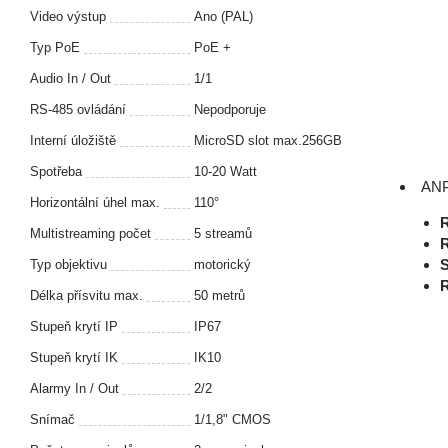
Video výstup
Ano (PAL)
Typ PoE
PoE +
Audio In / Out
1/1
RS-485 ovládání
Nepodporuje
Interní úložiště
MicroSD slot max.256GB
Spotřeba
10-20 Watt
ANP
Horizontální úhel max.
110°
R
Multistreaming počet
5 streamů
S
Typ objektivu
motorický
R
Délka přísvitu max.
50 metrů
Stupeň krytí IP
IP67
Stupeň krytí IK
IK10
Alarmy In / Out
2/2
Snímač
1/1,8" CMOS