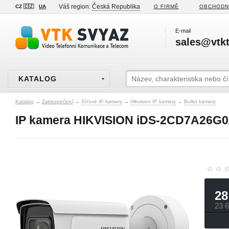
Váš region:
Česká Republika
CZ 🇨🇿
UA
O FIRMĚ
OBCHODN
E-mail
sales@vtkt
KATALOG
Katalog
→
Zabezpečení
→
Síťové IP kamery
→
Hikvision IP kamery
→
Bullet kamery
IP kamera HIKVISION iDS-2CD7A26G0/
28
23 