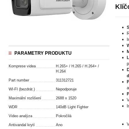
Klíč
S
R
I
PARAMETRY PRODUKTU
L
p
Komprese videa
H.265+ / H.265 / H.264+ /
D
H.264
d
Part number
311312721
P
a
WI-FI (bezdrát.)
Nepodporuje
P
Maximální rozlišení
2688 x 1520
V
I
WDR
140dB Light Fighter
Video analýza
Pokročilá
V
Antivandal krytí
Ano