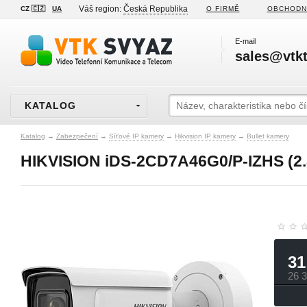
Váš region:
Česká Republika
CZ 🇨🇿
UA
O FIRMĚ
OBCHODN
E-mail
sales@vtkt
KATALOG
Katalog
→
Zabezpečení
→
Síťové IP kamery
→
Hikvision IP kamery
→
Bullet kamery
HIKVISION iDS-2CD7A46G0/P-IZHS (2.
31
26 