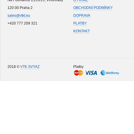
Na Folimance 2155/15, Vinohrady
O FIRMĚ
120 00 Praha 2
OBCHODNÍ PODMÍNKY
sales@vtkt.eu
DOPRAVA
+420 777 209 321
PLATBY
KONTAKT
2018 ©
VTK SVYAZ
Platby