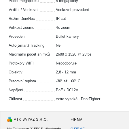
Počet megapixelů
4 megapixely
Vnitřní / Venkovní
Venkovní provedení
Režim Den/Noc
IR-cut
Velikost zoomu
4x zoom
Provedení
Bullet kamery
Auto(Smart) Tracking
Ne
Maximální počet snímků
2688 x 1520 @ 25fps
Protokoly WIFI
Nepodporuje
Objektiv
2,8 - 12 mm
Pracovní teplota
-30° až +60° C
Napájení
PoE / DC12V
Citlivost
extra vysoká - DarkFighter
VTK SVYAZ S.R.O.
FIRMA