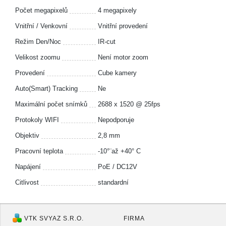
Počet megapixelů
4 megapixely
Vnitřní / Venkovní
Vnitřní provedení
Režim Den/Noc
IR-cut
Velikost zoomu
Není motor zoom
Provedení
Cube kamery
Auto(Smart) Tracking
Ne
Maximální počet snímků
2688 x 1520 @ 25fps
Protokoly WIFI
Nepodporuje
Objektiv
2,8 mm
Pracovní teplota
-10°¨až +40° C
Napájení
PoE / DC12V
Citlivost
standardní
VTK SVYAZ S.R.O.
FIRMA