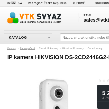
Váš region:
Česká Republika
CZ 🇨🇿
UA
O FIRMĚ
OBCHODN
E-mail
sales@vtkt
KATALOG
Katalog
→
Zabezpečení
→
Síťové IP kamery
→
Hikvision IP kamery
→
Cube kamery
IP kamera HIKVISION DS-2CD2446G2-I
5 
4 2