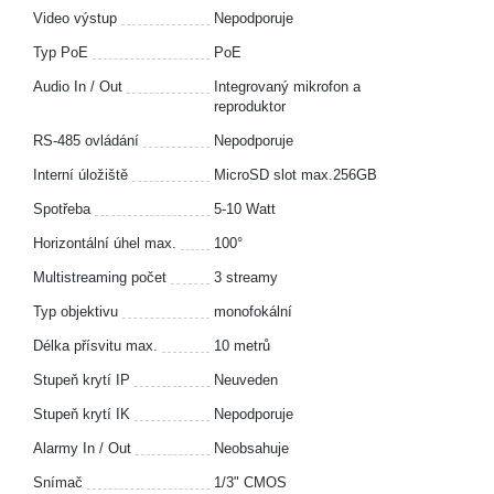
Video výstup
Nepodporuje
Typ PoE
PoE
Audio In / Out
Integrovaný mikrofon a
reproduktor
RS-485 ovládání
Nepodporuje
Interní úložiště
MicroSD slot max.256GB
Spotřeba
5-10 Watt
Horizontální úhel max.
100°
Multistreaming počet
3 streamy
Typ objektivu
monofokální
Délka přísvitu max.
10 metrů
Stupeň krytí IP
Neuveden
Stupeň krytí IK
Nepodporuje
Alarmy In / Out
Neobsahuje
Snímač
1/3" CMOS