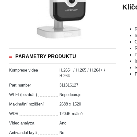
Klíč
R
I
O
R
D
PARAMETRY PRODUKTU
I
S
Komprese videa
H.265+ / H.265 / H.264+ /
P
H.264
Part number
311316127
WI-FI (bezdrát.)
Nepodporuje
Maximální rozlišení
2688 x 1520
WDR
120dB reálné
Video analýza
Ano
Antivandal krytí
Ne