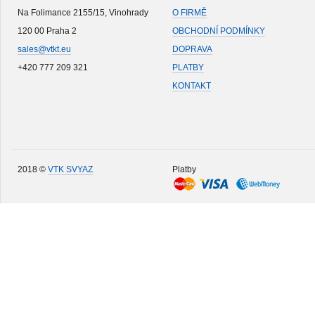
Na Folimance 2155/15, Vinohrady
O FIRMĚ
120 00 Praha 2
OBCHODNÍ PODMÍNKY
sales@vtkt.eu
DOPRAVA
+420 777 209 321
PLATBY
KONTAKT
2018 ©
VTK SVYAZ
Platby