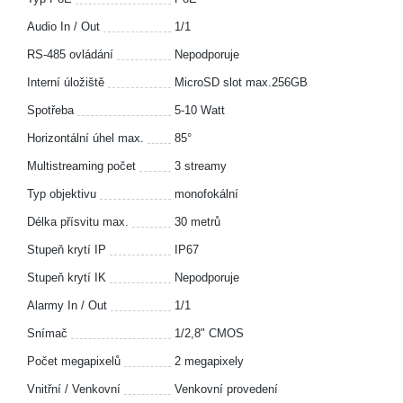
Audio In / Out
1/1
RS-485 ovládání
Nepodporuje
Interní úložiště
MicroSD slot max.256GB
Spotřeba
5-10 Watt
Horizontální úhel max.
85°
Multistreaming počet
3 streamy
Typ objektivu
monofokální
Délka přísvitu max.
30 metrů
Stupeň krytí IP
IP67
Stupeň krytí IK
Nepodporuje
Alarmy In / Out
1/1
Snímač
1/2,8" CMOS
Počet megapixelů
2 megapixely
Vnitřní / Venkovní
Venkovní provedení