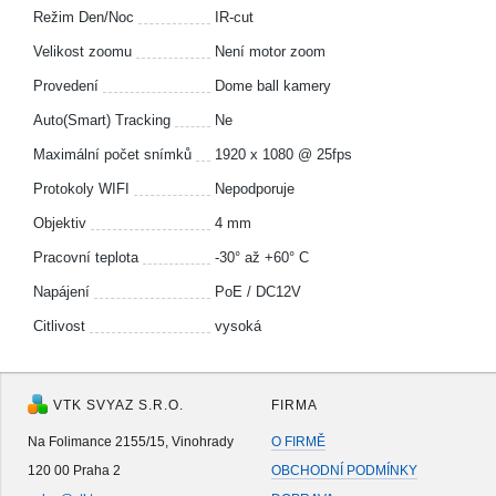
Režim Den/Noc
IR-cut
Velikost zoomu
Není motor zoom
Provedení
Dome ball kamery
Auto(Smart) Tracking
Ne
Maximální počet snímků
1920 x 1080 @ 25fps
Protokoly WIFI
Nepodporuje
Objektiv
4 mm
Pracovní teplota
-30° až +60° C
Napájení
PoE / DC12V
Citlivost
vysoká
VTK SVYAZ S.R.O.
FIRMA
Na Folimance 2155/15, Vinohrady
O FIRMĚ
120 00 Praha 2
OBCHODNÍ PODMÍNKY