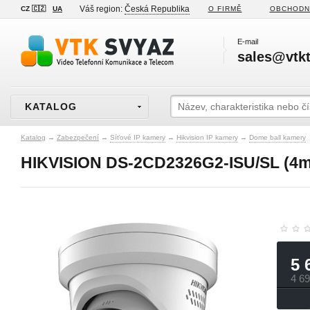
Váš region:
Česká Republika
CZ 🇨🇿
UA
O FIRMĚ
OBCHODN
E-mail
sales@vtkt
KATALOG
Katalog
→
Zabezpečení
→
Síťové IP kamery
→
Hikvision IP kamery
→
Dome ball kamery
HIKVISION DS-2CD2326G2-ISU/SL (4
5 
4 6