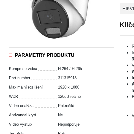
HIKV
Klíč
R
I
PARAMETRY PRODUKTU
V
Komprese videa
H.264 / H.265
I
Part number
311315918
A
Maximální rozlišení
1920 x 1080
m
P
WDR
120dB reálné
Video analýza
Pokročilá
Antivandal krytí
Ne
V
Video výstup
Nepodporuje
Typ PoE
PoE