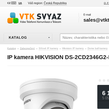
Váš region:
Česká Republika
CZ 🇨🇿
UA
O F
E-mail
sales@vtkt
KATALOG
Katalog
→
Zabezpečení
→
Síťové IP kamery
→
Hikvision IP kamery
→
Dome ball kamery
IP kamera HIKVISION DS-2CD2346G2-I
6 
5 0