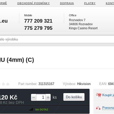
IRMĚ
OBCHODNÍ PODMÍNKY
DOPRAVA
PLATBY
KONT
Mobile
Office
.eu
777 209 321
Rozvadov 7
34806 Rozvadov
775 279 795
Kings Casino Resort
U (4mm) (C)
Part number:
311315167
Výrobce:
Hikvision
EAN:
694
Koupit j
120 Kč
Do košíku
ks
58 Kč bez DPH
Porovna
NA DOTAZ