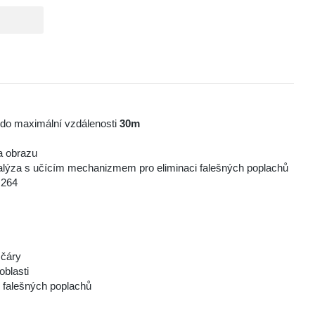
í do maximální vzdálenosti
30m
a obrazu
lýza s učícím mechanizmem pro eliminaci falešných poplachů
.264
 čáry
oblasti
i falešných poplachů