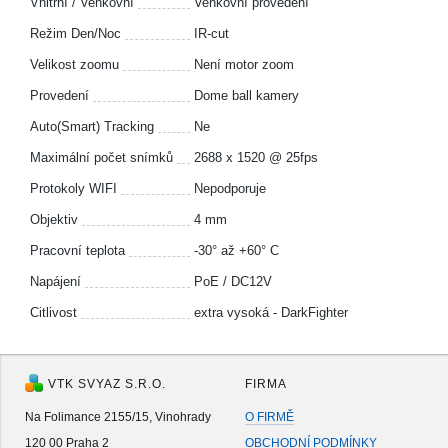
Vnitřní / Venkovní
Venkovní provedení
Režim Den/Noc
IR-cut
Velikost zoomu
Není motor zoom
Provedení
Dome ball kamery
Auto(Smart) Tracking
Ne
Maximální počet snímků
2688 x 1520 @ 25fps
Protokoly WIFI
Nepodporuje
Objektiv
4 mm
Pracovní teplota
-30° až +60° C
Napájení
PoE / DC12V
Citlivost
extra vysoká - DarkFighter
VTK SVYAZ S.R.O.
FIRMA
Na Folimance 2155/15, Vinohrady
O FIRMĚ
120 00 Praha 2
OBCHODNÍ PODMÍNKY