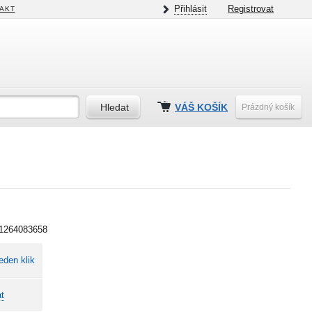
Přihlásit
Registrovat
AKT
VÁŠ KOŠÍK
Prázdný košík
1264083658
eden klik
t