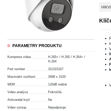
HIKV
Klíč
R
I
PARAMETRY PRODUKTU
V
Komprese videa
H.265+ / H.265 / H.264+ /
A
H.264
P
Part number
311315167
I
Maximální rozlišení
2688 x 1520
WDR
120dB reálné
V
Video analýza
Pokročilá
Antivandal krytí
Ne
Video výstup
Nepodporuje