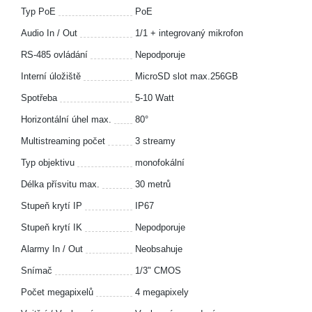
Typ PoE
PoE
Audio In / Out
1/1 + integrovaný mikrofon
RS-485 ovládání
Nepodporuje
Interní úložiště
MicroSD slot max.256GB
Spotřeba
5-10 Watt
Horizontální úhel max.
80°
Multistreaming počet
3 streamy
Typ objektivu
monofokální
Délka přísvitu max.
30 metrů
Stupeň krytí IP
IP67
Stupeň krytí IK
Nepodporuje
Alarmy In / Out
Neobsahuje
Snímač
1/3" CMOS
Počet megapixelů
4 megapixely