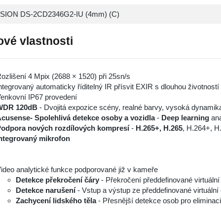
ISION DS-2CD2346G2-IU (4mm) (C)
ové vlastnosti
ozlišení 4 Mpix (2688 × 1520) při 25sn/s
ntegrovaný automaticky říditelný IR přísvit EXIR s dlouhou životnost
enkovní IP67 provedení
WDR 120dB
- Dvojitá expozice scény, realné barvy, vysoká dynamik
cusense- Spolehlivá detekce osoby a vozidla
-
Deep learning
ana
odpora nových rozdílových kompresí
-
H.265+, H.265
, H.264+, H
ntegrovaný mikrofon
ideo analytické funkce podporované již v kameře
Detekce překročení čáry
- Překročení předdefinované virtuální
Detekce narušení
- Vstup a výstup ze předdefinované virtuální 
Zachycení lidského těla
- Přesnější detekce osob pro eliminac