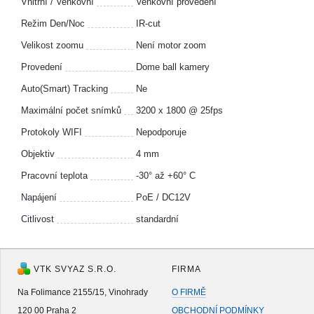
Vnitřní / Venkovní
Venkovní provedení
Režim Den/Noc
IR-cut
Velikost zoomu
Není motor zoom
Provedení
Dome ball kamery
Auto(Smart) Tracking
Ne
Maximální počet snímků
3200 x 1800 @ 25fps
Protokoly WIFI
Nepodporuje
Objektiv
4 mm
Pracovní teplota
-30° až +60° C
Napájení
PoE / DC12V
Citlivost
standardní
VTK SVYAZ S.R.O.
FIRMA
Na Folimance 2155/15, Vinohrady
O FIRMĚ
120 00 Praha 2
OBCHODNÍ PODMÍNKY