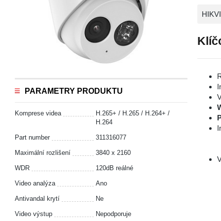
HIKV
Klíč
R
I
PARAMETRY PRODUKTU
V
Komprese videa
H.265+ / H.265 / H.264+ /
P
H.264
I
Part number
311316077
Maximální rozlišení
3840 x 2160
V
WDR
120dB reálné
Video analýza
Ano
Antivandal krytí
Ne
Video výstup
Nepodporuje