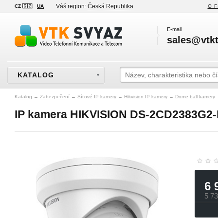
Váš region:
Česká Republika
CZ 🇨🇿
UA
O F
E-mail
sales@vtkt
KATALOG
Katalog
→
Zabezpečení
→
Síťové IP kamery
→
Hikvision IP kamery
→
Dome ball kamery
IP kamera HIKVISION DS-2CD2383G2-
6 
5 7