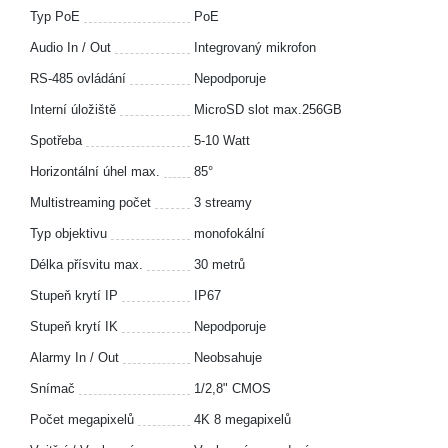
Typ PoE
PoE
Audio In / Out
Integrovaný mikrofon
RS-485 ovládání
Nepodporuje
Interní úložiště
MicroSD slot max.256GB
Spotřeba
5-10 Watt
Horizontální úhel max.
85°
Multistreaming počet
3 streamy
Typ objektivu
monofokální
Délka přísvitu max.
30 metrů
Stupeň krytí IP
IP67
Stupeň krytí IK
Nepodporuje
Alarmy In / Out
Neobsahuje
Snímač
1/2,8" CMOS
Počet megapixelů
4K 8 megapixelů