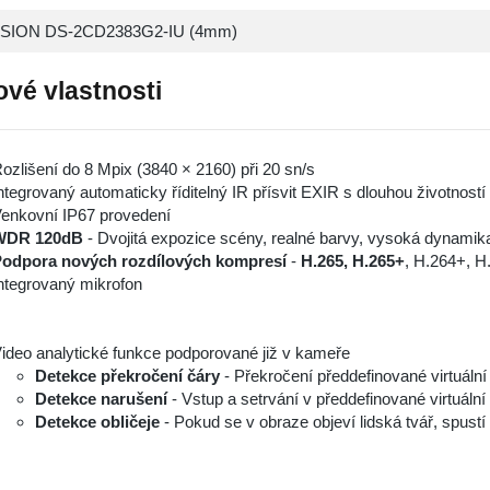
ISION DS-2CD2383G2-IU (4mm)
ové vlastnosti
ozlišení do 8 Mpix (3840 × 2160) při 20 sn/s
ntegrovaný automaticky říditelný IR přísvit EXIR s dlouhou životnost
enkovní IP67 provedení
WDR 120dB
- Dvojitá expozice scény, realné barvy, vysoká dynamik
odpora nových rozdílových kompresí
-
H.265, H.265+
, H.264+, H
ntegrovaný mikrofon
ideo analytické funkce podporované již v kameře
Detekce překročení čáry
- Překročení předdefinované virtuální 
Detekce narušení
- Vstup a setrvání v předdefinované virtuální 
Detekce obličeje
- Pokud se v obraze objeví lidská tvář, spust