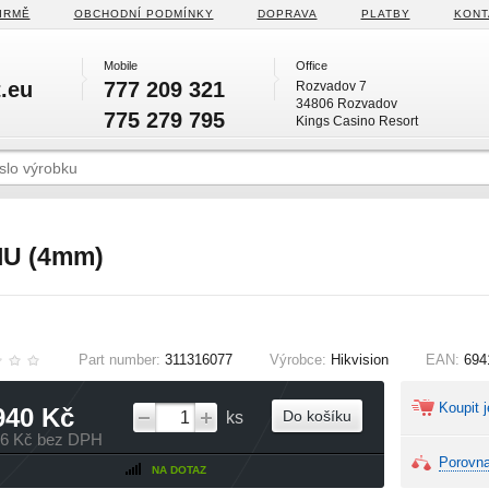
IRMĚ
OBCHODNÍ PODMÍNKY
DOPRAVA
PLATBY
KONT
Mobile
Office
.eu
777 209 321
Rozvadov 7
34806 Rozvadov
775 279 795
Kings Casino Resort
IU (4mm)
Part number:
311316077
Výrobce:
Hikvision
EAN:
694
Koupit j
940 Kč
Do košíku
ks
36 Kč bez DPH
Porovna
NA DOTAZ