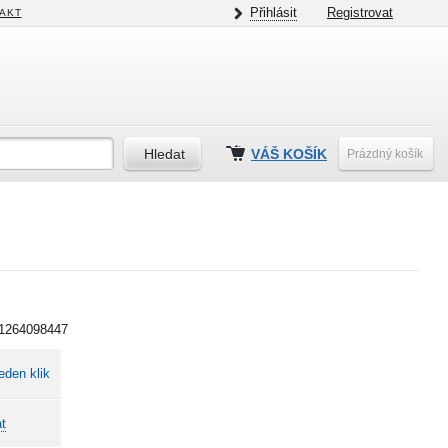
Přihlásit
Registrovat
AKT
VÁŠ KOŠÍK
Prázdný košík
1264098447
eden klik
t