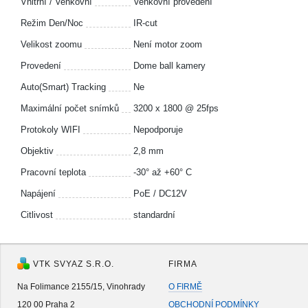
Vnitřní / Venkovní
Venkovní provedení
Režim Den/Noc
IR-cut
Velikost zoomu
Není motor zoom
Provedení
Dome ball kamery
Auto(Smart) Tracking
Ne
Maximální počet snímků
3200 x 1800 @ 25fps
Protokoly WIFI
Nepodporuje
Objektiv
2,8 mm
Pracovní teplota
-30° až +60° C
Napájení
PoE / DC12V
Citlivost
standardní
VTK SVYAZ S.R.O.
FIRMA
Na Folimance 2155/15, Vinohrady
O FIRMĚ
120 00 Praha 2
OBCHODNÍ PODMÍNKY