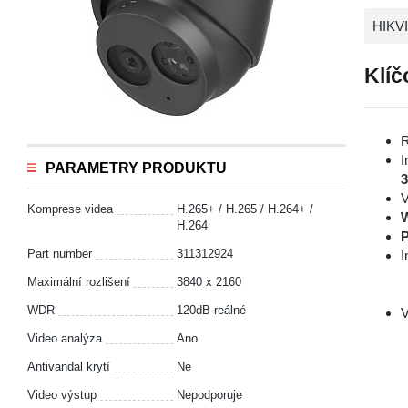
HIKV
Klíč
R
I
PARAMETRY PRODUKTU
V
Komprese videa
H.265+ / H.265 / H.264+ /
H.264
P
Part number
311312924
I
Maximální rozlišení
3840 x 2160
WDR
120dB reálné
V
Video analýza
Ano
Antivandal krytí
Ne
Video výstup
Nepodporuje