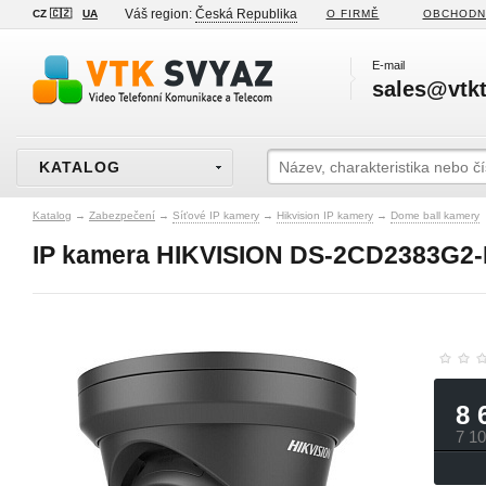
Váš region:
Česká Republika
CZ 🇨🇿
UA
O FIRMĚ
OBCHODN
E-mail
sales@vtkt
KATALOG
Katalog
→
Zabezpečení
→
Síťové IP kamery
→
Hikvision IP kamery
→
Dome ball kamery
IP kamera HIKVISION DS-2CD2383G2-
8 
7 1