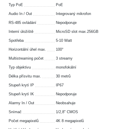
Typ PoE
PoE
Audio In / Out
Integrovaný mikrofon
RS-485 ovládání
Nepodporuje
Interní úložiště
MicroSD slot max.256GB
Spotřeba
5-10 Watt
Horizontální úhel max.
100°
Multistreaming počet
3 streamy
Typ objektivu
monofokální
Délka přísvitu max.
30 metrů
Stupeň krytí IP
IP67
Stupeň krytí IK
Nepodporuje
Alarmy In / Out
Neobsahuje
Snímač
1/2,8" CMOS
Počet megapixelů
4K 8 megapixelů