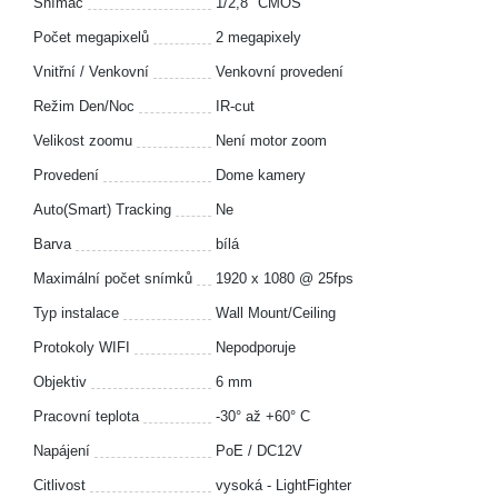
Snímač
1/2,8" CMOS
Počet megapixelů
2 megapixely
Vnitřní / Venkovní
Venkovní provedení
Režim Den/Noc
IR-cut
Velikost zoomu
Není motor zoom
Provedení
Dome kamery
Auto(Smart) Tracking
Ne
Barva
bílá
Maximální počet snímků
1920 x 1080 @ 25fps
Typ instalace
Wall Mount/Ceiling
Protokoly WIFI
Nepodporuje
Objektiv
6 mm
Pracovní teplota
-30° až +60° C
Napájení
PoE / DC12V
Citlivost
vysoká - LightFighter