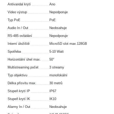
Antivandal krytí
Ano
Video výstup
Nepodporuje
Typ PoE
PoE
Audio In / Out
Neobsahuje
RS-485 ovládání
Nepodporuje
Interní úložiště
MicroSD slot max.128GB
Spotřeba
5-10 Watt
Horizontální úhel max.
50°
Multistreaming počet
3 streamy
Typ objektivu
monofokální
Délka přísvitu max.
30 metrů
Stupeň krytí IP
IP67
Stupeň krytí IK
IK10
Alarmy In / Out
Neobsahuje