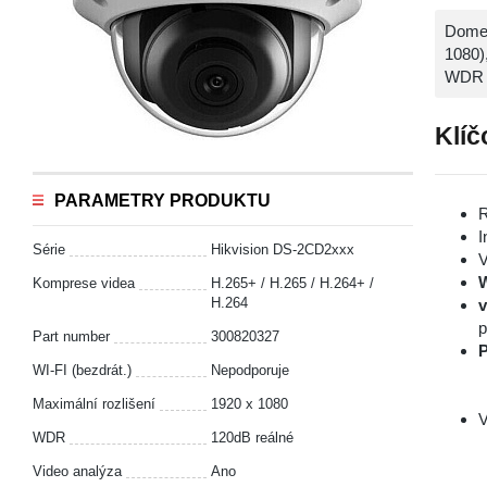
Dome 
1080)
WDR 
Klíč
PARAMETRY PRODUKTU
R
I
Série
Hikvision DS-2CD2xxx
V
Komprese videa
H.265+ / H.265 / H.264+ /
H.264
v
Part number
300820327
P
WI-FI (bezdrát.)
Nepodporuje
Maximální rozlišení
1920 x 1080
V
WDR
120dB reálné
Video analýza
Ano