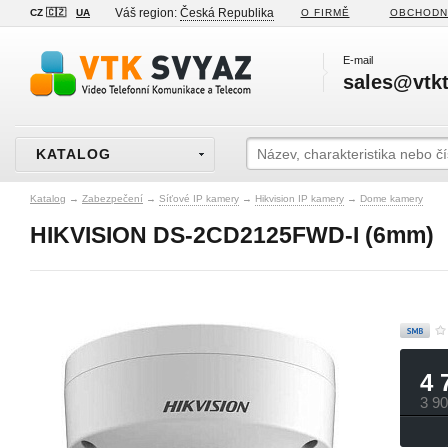
Váš region:
Česká Republika
CZ 🇨🇿
UA
O FIRMĚ
OBCHODN
E-mail
sales@vtkt
KATALOG
Katalog
→
Zabezpečení
→
Síťové IP kamery
→
Hikvision IP kamery
→
Dome kamery
HIKVISION DS-2CD2125FWD-I (6mm)
4 
3 9