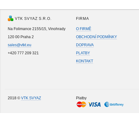
VTK SVYAZ S.R.O.
FIRMA
Na Folimance 2155/15, Vinohrady
O FIRMĚ
120 00 Praha 2
OBCHODNÍ PODMÍNKY
sales@vtkt.eu
DOPRAVA
+420 777 209 321
PLATBY
KONTAKT
2018 ©
VTK SVYAZ
Platby