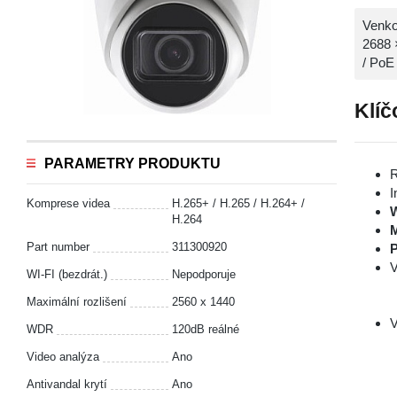
Venko
2688 
/ PoE 
Klíč
PARAMETRY PRODUKTU
R
I
Komprese videa
H.265+ / H.265 / H.264+ /
H.264
Part number
311300920
P
V
WI-FI (bezdrát.)
Nepodporuje
Maximální rozlišení
2560 x 1440
V
WDR
120dB reálné
Video analýza
Ano
Antivandal krytí
Ano