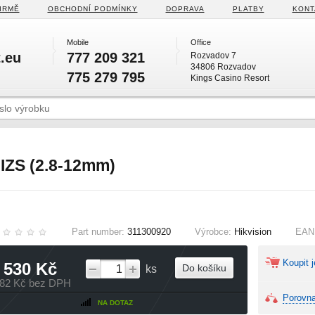
IRMĚ
OBCHODNÍ PODMÍNKY
DOPRAVA
PLATBY
KONT
Mobile
Office
.eu
777 209 321
Rozvadov 7
34806 Rozvadov
775 279 795
Kings Casino Resort
IZS (2.8-12mm)
Part number:
311300920
Výrobce:
Hikvision
EAN
Koupit j
 530 Kč
Do košíku
ks
182 Kč bez DPH
Porovna
NA DOTAZ