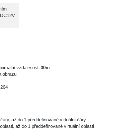
ením
: DC12V
maximální vzdálenosti
30m
a obrazu
.264
čáry, až do 1 předdefinované virtuální čáry
oblasti, až do 1 předdefinované virtuální oblasti