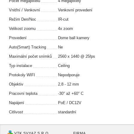
Počet megapixelů
4 megapixely
Vnitřní / Venkovní
Venkovní provedení
Režim Den/Noc
IR-cut
Velikost zoomu
4x zoom
Provedení
Dome ball kamery
Auto(Smart) Tracking
Ne
Maximální počet snímků
2560 x 1440 @ 25fps
Typ instalace
Ceiling
Protokoly WIFI
Nepodporuje
Objektiv
2,8 - 12 mm
Pracovní teplota
-30° až +60° C
Napájení
PoE / DC12V
Citlivost
standardní
VTK SVYAZ S.R.O.
FIRMA