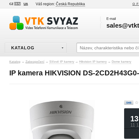
Váš region:
Česká Republika
CZ 🇨🇿
UA
O F
E-mail
sales@vtkt
KATALOG
Katalog
→
Zabezpečení
→
Síťové IP kamery
→
Hikvision IP kamery
→
Dome kamery
IP kamera HIKVISION DS-2CD2H43G0-
13
11 