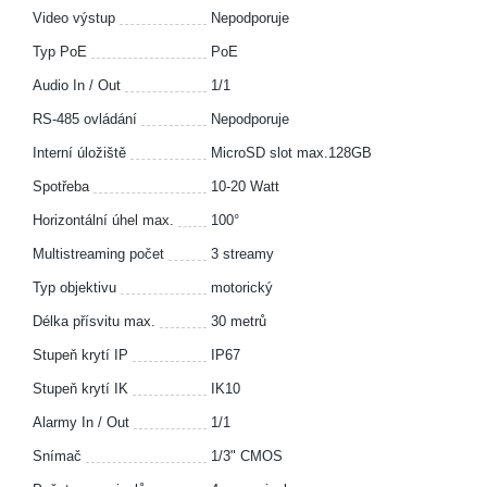
Video výstup
Nepodporuje
Typ PoE
PoE
Audio In / Out
1/1
RS-485 ovládání
Nepodporuje
Interní úložiště
MicroSD slot max.128GB
Spotřeba
10-20 Watt
Horizontální úhel max.
100°
Multistreaming počet
3 streamy
Typ objektivu
motorický
Délka přísvitu max.
30 metrů
Stupeň krytí IP
IP67
Stupeň krytí IK
IK10
Alarmy In / Out
1/1
Snímač
1/3" CMOS