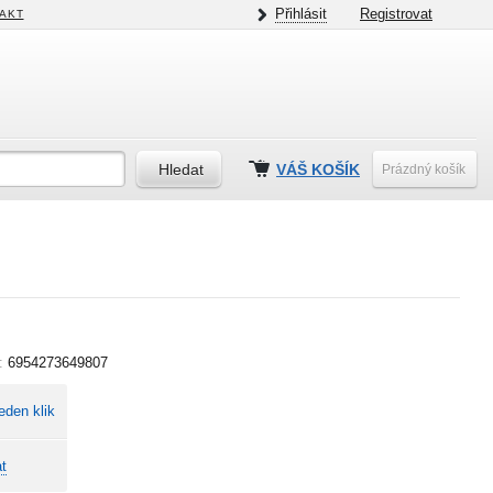
Přihlásit
Registrovat
AKT
VÁŠ KOŠÍK
Prázdný košík
:
6954273649807
eden klik
t