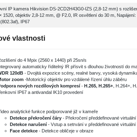
vní IP kamera Hikvision DS-2CD2H43G0-IZS (2,8-12 mm) s rozliš
× 1520, objektiv 2,8-12 mm, @ F2.0, IR osvětlení do 30 m, Napájení
(802.3af), IP67
ové vlastnosti
ozlišení do 4 Mpix (2560 x 1440) při 25sn/s
ntegrovaný automaticky říditelný IR přísvit s dlouhou životností do 
WDR 120dB
- Dvojitá expozice scény, realné barvy, vysoká dynamik
Motor zoom
-Motorický objektiv pro vzdálené řízení úhlu záběru
odpora nových rozdílových kompresí
-
H.265, H.265+
, H.264+, H
enkovní IP67 a antivandal IK10 provedení
ideo analytické funkce podporované již v kameře
Detekce překročení čáry
- Překročení předdefinované virtuální 
Detekce narušení
- Vstup a setrvání v předdefinované virtuální 
Face detekce
- Detekce obličeje v obraze