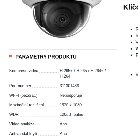
Klíč
R
I
V
P
PARAMETRY PRODUKTU
Komprese videa
H.265+ / H.265 / H.264+ /
V
H.264
Part number
311301436
WI-FI (bezdrát.)
Nepodporuje
Maximální rozlišení
1920 x 1080
WDR
120dB reálné
Video analýza
Ano
Antivandal krytí
Ano