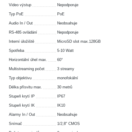
Video výstup
Nepodporuje
Typ PoE
PoE
Audio In / Out
Neobsahuje
RS-485 ovládání
Nepodporuje
Interní úložiště
MicroSD slot max.128GB
Spotřeba
5-10 Watt
Horizontální úhel max.
60°
Multistreaming počet
3 streamy
Typ objektivu
monofokální
Délka přísvitu max.
30 metrů
Stupeň krytí IP
IP67
Stupeň krytí IK
IK10
Alarmy In / Out
Neobsahuje
Snímač
1/2,8" CMOS