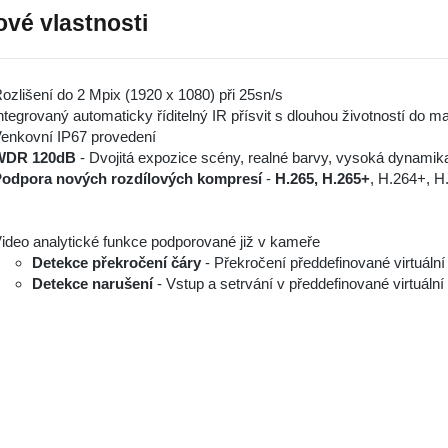
ové vlastnosti
ozlišení do 2 Mpix (1920 x 1080) při 25sn/s
ntegrovaný automaticky říditelný IR přísvit s dlouhou životností do 
enkovní IP67 provedení
WDR 120dB
- Dvojitá expozice scény, realné barvy, vysoká dynamik
odpora nových rozdílových kompresí
-
H.265, H.265+
, H.264+, H
ideo analytické funkce podporované již v kameře
Detekce překročení čáry
- Překročení předdefinované virtuální 
Detekce narušení
- Vstup a setrvání v předdefinované virtuální 