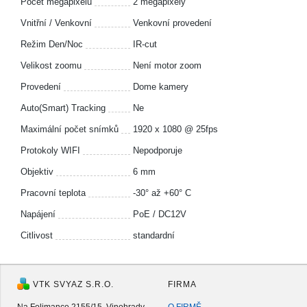
Počet megapixelů
2 megapixely
Vnitřní / Venkovní
Venkovní provedení
Režim Den/Noc
IR-cut
Velikost zoomu
Není motor zoom
Provedení
Dome kamery
Auto(Smart) Tracking
Ne
Maximální počet snímků
1920 x 1080 @ 25fps
Protokoly WIFI
Nepodporuje
Objektiv
6 mm
Pracovní teplota
-30° až +60° C
Napájení
PoE / DC12V
Citlivost
standardní
VTK SVYAZ S.R.O.
FIRMA