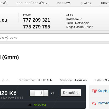
IRMĚ
OBCHODNÍ PODMÍNKY
DOPRAVA
PLATBY
KONT
Mobile
Office
.eu
777 209 321
Rozvadov 7
34806 Rozvadov
775 279 795
Kings Casino Resort
I (6mm)
Part number:
311301436
Výrobce:
Hikvision
EAN:
695
Koupit j
920 Kč
Do košíku
ks
93 Kč bez DPH
Porovna
NA DOTAZ