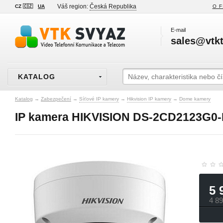
Váš region:
Česká Republika
CZ 🇨🇿
UA
O F
E-mail
sales@vtkt
KATALOG
Katalog
→
Zabezpečení
→
Síťové IP kamery
→
Hikvision IP kamery
→
Dome kamery
IP kamera HIKVISION DS-2CD2123G0-
5 
4 8