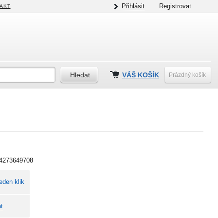
Přihlásit
Registrovat
AKT
VÁŠ KOŠÍK
Prázdný košík
4273649708
eden klik
t