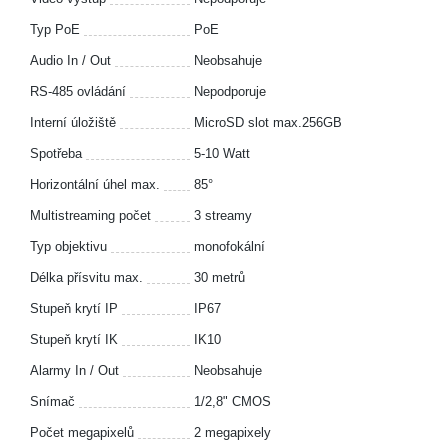
Typ PoE
PoE
Audio In / Out
Neobsahuje
RS-485 ovládání
Nepodporuje
Interní úložiště
MicroSD slot max.256GB
Spotřeba
5-10 Watt
Horizontální úhel max.
85°
Multistreaming počet
3 streamy
Typ objektivu
monofokální
Délka přísvitu max.
30 metrů
Stupeň krytí IP
IP67
Stupeň krytí IK
IK10
Alarmy In / Out
Neobsahuje
Snímač
1/2,8" CMOS
Počet megapixelů
2 megapixely