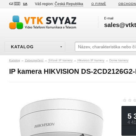
Váš region:
Česká Republika
CZ 🇨🇿
UA
O FIRMĚ
OBCHODN
E-mail
sales@vtkt
KATALOG
Katalog
→
Zabezpečení
→
Síťové IP kamery
→
Hikvision IP kamery
→
Dome kamery
IP kamera HIKVISION DS-2CD2126G2-I
5 
4 4