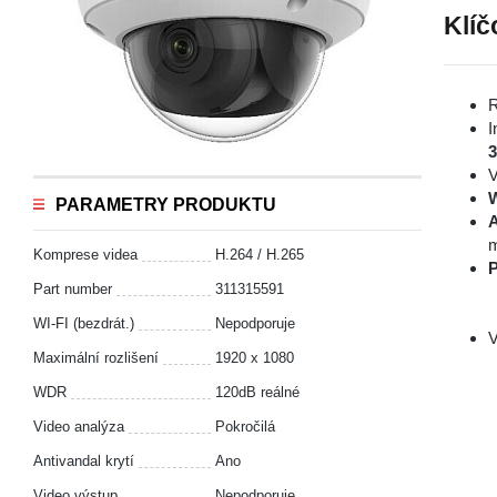
Klíč
R
I
V
PARAMETRY PRODUKTU
A
m
Komprese videa
H.264 / H.265
P
Part number
311315591
WI-FI (bezdrát.)
Nepodporuje
V
Maximální rozlišení
1920 x 1080
WDR
120dB reálné
Video analýza
Pokročilá
Antivandal krytí
Ano
Video výstup
Nepodporuje