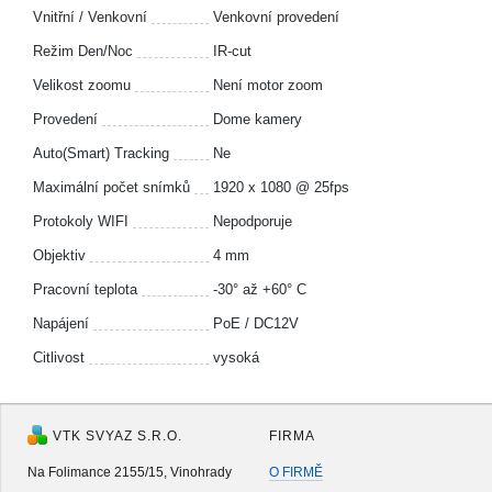
Vnitřní / Venkovní
Venkovní provedení
Režim Den/Noc
IR-cut
Velikost zoomu
Není motor zoom
Provedení
Dome kamery
Auto(Smart) Tracking
Ne
Maximální počet snímků
1920 x 1080 @ 25fps
Protokoly WIFI
Nepodporuje
Objektiv
4 mm
Pracovní teplota
-30° až +60° C
Napájení
PoE / DC12V
Citlivost
vysoká
VTK SVYAZ S.R.O.
FIRMA
Na Folimance 2155/15, Vinohrady
O FIRMĚ