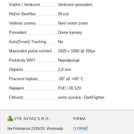
Vnitřní / Venkovní
Venkovní provedení
Režim Den/Noc
IR-cut
Velikost zoomu
Není motor zoom
Provedení
Dome kamery
Auto(Smart) Tracking
Ne
Maximální počet snímků
1920 x 1080 @ 25fps
Protokoly WIFI
Nepodporuje
Objektiv
2,8 mm
Pracovní teplota
-30° až +60° C
Napájení
PoE / DC12V
Citlivost
extra vysoká - DarkFighter
VTK SVYAZ S.R.O.
FIRMA
Na Folimance 2155/15, Vinohrady
O FIRMĚ