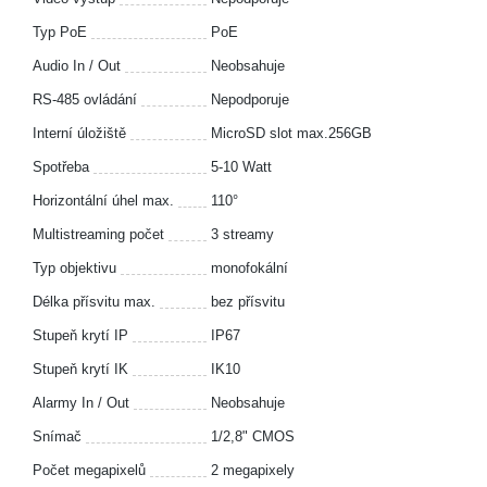
Typ PoE
PoE
Audio In / Out
Neobsahuje
RS-485 ovládání
Nepodporuje
Interní úložiště
MicroSD slot max.256GB
Spotřeba
5-10 Watt
Horizontální úhel max.
110°
Multistreaming počet
3 streamy
Typ objektivu
monofokální
Délka přísvitu max.
bez přísvitu
Stupeň krytí IP
IP67
Stupeň krytí IK
IK10
Alarmy In / Out
Neobsahuje
Snímač
1/2,8" CMOS
Počet megapixelů
2 megapixely