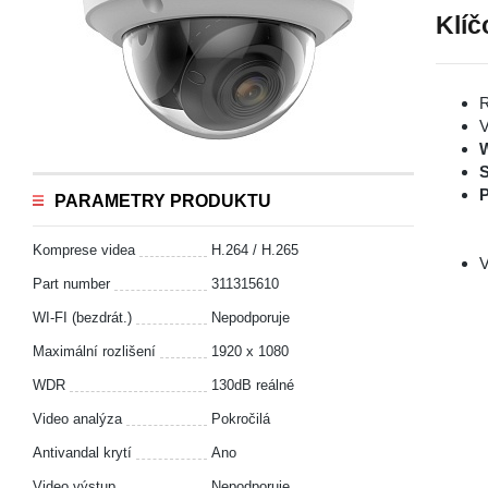
Klíč
R
V
S
P
PARAMETRY PRODUKTU
Komprese videa
H.264 / H.265
V
Part number
311315610
WI-FI (bezdrát.)
Nepodporuje
Maximální rozlišení
1920 x 1080
WDR
130dB reálné
Video analýza
Pokročilá
Antivandal krytí
Ano
Video výstup
Nepodporuje