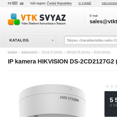
Váš region:
Česká Republika
CZ 🇨🇿
UA
O FIRMĚ
OBCHODN
E-mail
sales@vtkt
KATALOG
Katalog
→
Zabezpečení
→
Síťové IP kamery
→
Hikvision IP kamery
→
Dome kamery
IP kamera HIKVISION DS-2CD2127G2 (
5 
4 5