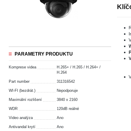
Klíč
R
I
V
P
PARAMETRY PRODUKTU
V
Komprese videa
H.265+ / H.265 / H.264+ /
H.264
V
Part number
311316542
WI-FI (bezdrát.)
Nepodporuje
Maximální rozlišení
3840 x 2160
WDR
120dB reálné
Video analýza
Ano
Antivandal krytí
Ano