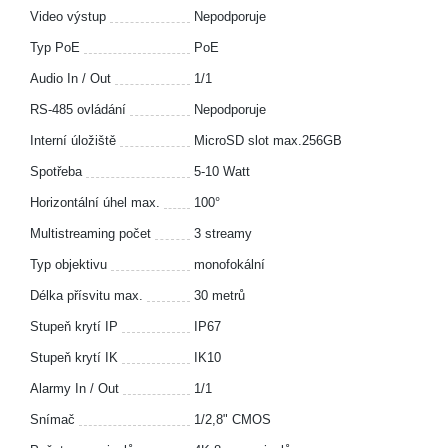
Video výstup
Nepodporuje
Typ PoE
PoE
Audio In / Out
1/1
RS-485 ovládání
Nepodporuje
Interní úložiště
MicroSD slot max.256GB
Spotřeba
5-10 Watt
Horizontální úhel max.
100°
Multistreaming počet
3 streamy
Typ objektivu
monofokální
Délka přísvitu max.
30 metrů
Stupeň krytí IP
IP67
Stupeň krytí IK
IK10
Alarmy In / Out
1/1
Snímač
1/2,8" CMOS