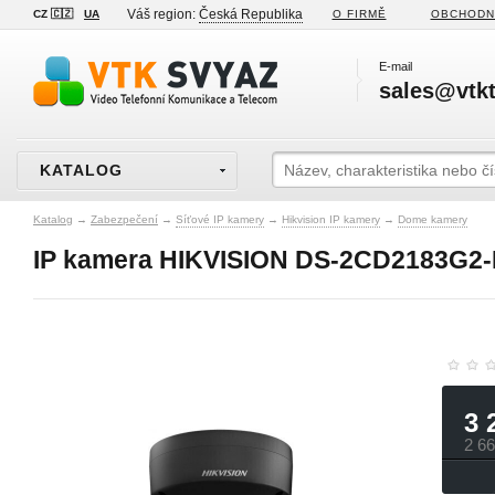
Váš region:
Česká Republika
CZ 🇨🇿
UA
O FIRMĚ
OBCHODN
E-mail
sales@vtkt
KATALOG
Katalog
→
Zabezpečení
→
Síťové IP kamery
→
Hikvision IP kamery
→
Dome kamery
IP kamera HIKVISION DS-2CD2183G2-
3 
2 6