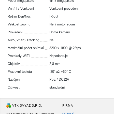
Počet megapixelů
4K 8 megapixelů
Vnitřní / Venkovní
Venkovní provedení
Režim Den/Noc
IR-cut
Velikost zoomu
Není motor zoom
Provedení
Dome kamery
Auto(Smart) Tracking
Ne
Maximální počet snímků
3200 x 1800 @ 25fps
Protokoly WIFI
Nepodporuje
Objektiv
2,8 mm
Pracovní teplota
-30° až +60° C
Napájení
PoE / DC12V
Citlivost
standardní
VTK SVYAZ S.R.O.
FIRMA