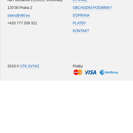
Na Folimance 2155/15, Vinohrady
O FIRMĚ
120 00 Praha 2
OBCHODNÍ PODMÍNKY
sales@vtkt.eu
DOPRAVA
+420 777 209 321
PLATBY
KONTAKT
2018 ©
VTK SVYAZ
Platby