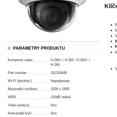
Klíč
R
I
V
P
PARAMETRY PRODUKTU
I
Komprese videa
H.265+ / H.265 / H.264+ /
H.264
V
Part number
311316648
WI-FI (bezdrát.)
Nepodporuje
Maximální rozlišení
3200 x 1800
WDR
120dB reálné
Video analýza
Ano
Antivandal krytí
Ano