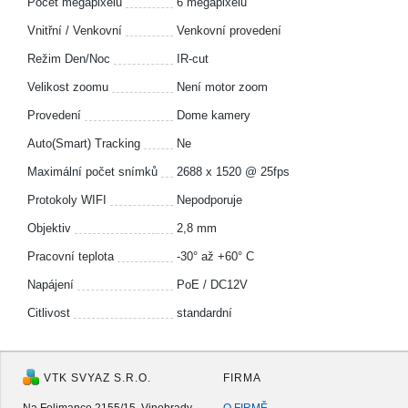
Počet megapixelů
6 megapixelů
Vnitřní / Venkovní
Venkovní provedení
Režim Den/Noc
IR-cut
Velikost zoomu
Není motor zoom
Provedení
Dome kamery
Auto(Smart) Tracking
Ne
Maximální počet snímků
2688 x 1520 @ 25fps
Protokoly WIFI
Nepodporuje
Objektiv
2,8 mm
Pracovní teplota
-30° až +60° C
Napájení
PoE / DC12V
Citlivost
standardní
VTK SVYAZ S.R.O.
FIRMA