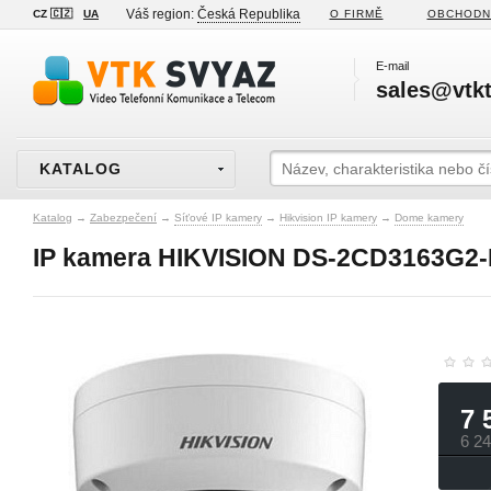
Váš region:
Česká Republika
CZ 🇨🇿
UA
O FIRMĚ
OBCHODN
E-mail
sales@vtkt
KATALOG
Katalog
→
Zabezpečení
→
Síťové IP kamery
→
Hikvision IP kamery
→
Dome kamery
IP kamera HIKVISION DS-2CD3163G2-
7 
6 2