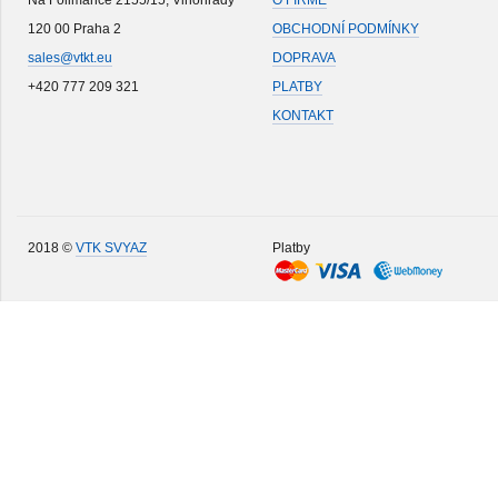
Na Folimance 2155/15, Vinohrady
O FIRMĚ
120 00 Praha 2
OBCHODNÍ PODMÍNKY
sales@vtkt.eu
DOPRAVA
+420 777 209 321
PLATBY
KONTAKT
2018 ©
VTK SVYAZ
Platby