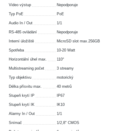
Video výstup
Nepodporuje
Typ PoE
PoE
Audio In / Out
1/1
RS-485 ovládání
Nepodporuje
Interní úložiště
MicroSD slot max.256GB
Spotřeba
10-20 Watt
Horizontální úhel max.
110°
Multistreaming počet
3 streamy
Typ objektivu
motorický
Délka přísvitu max.
40 metrů
Stupeň krytí IP
IP67
Stupeň krytí IK
IK10
Alarmy In / Out
1/1
Snímač
1/2,8" CMOS