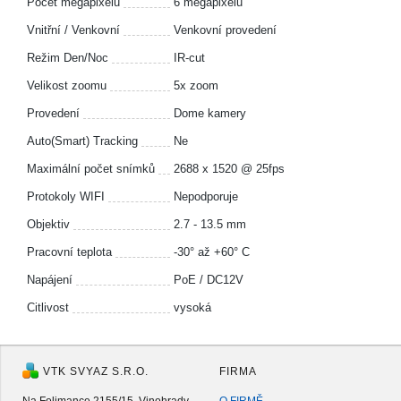
Počet megapixelů
6 megapixelů
Vnitřní / Venkovní
Venkovní provedení
Režim Den/Noc
IR-cut
Velikost zoomu
5x zoom
Provedení
Dome kamery
Auto(Smart) Tracking
Ne
Maximální počet snímků
2688 x 1520 @ 25fps
Protokoly WIFI
Nepodporuje
Objektiv
2.7 - 13.5 mm
Pracovní teplota
-30° až +60° C
Napájení
PoE / DC12V
Citlivost
vysoká
VTK SVYAZ S.R.O.
FIRMA