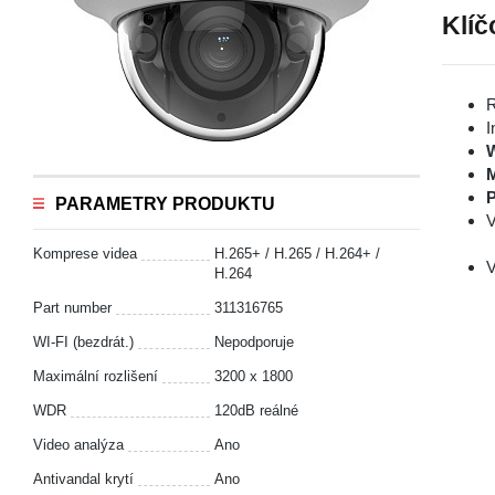
Klíč
R
I
P
PARAMETRY PRODUKTU
V
Komprese videa
H.265+ / H.265 / H.264+ /
V
H.264
Part number
311316765
WI-FI (bezdrát.)
Nepodporuje
Maximální rozlišení
3200 x 1800
WDR
120dB reálné
Video analýza
Ano
Antivandal krytí
Ano