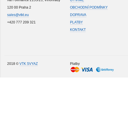
Na Folimance 2155/15, Vinohrady
O FIRMĚ
120 00 Praha 2
OBCHODNÍ PODMÍNKY
sales@vtkt.eu
DOPRAVA
+420 777 209 321
PLATBY
KONTAKT
2018 ©
VTK SVYAZ
Platby