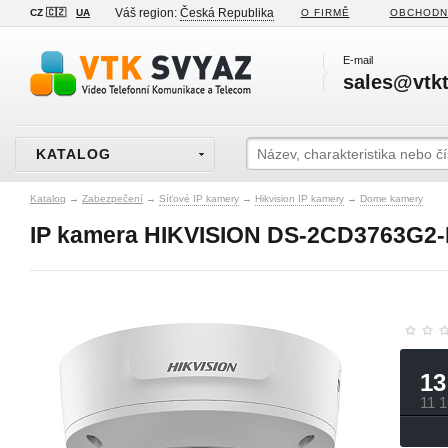
Váš region:
Česká Republika
CZ 🇨🇿
UA
O FIRMĚ
OBCHODN
E-mail
sales@vtkt
KATALOG
Katalog
→
Zabezpečení
→
Síťové IP kamery
→
Hikvision IP kamery
→
Dome kamery
IP kamera HIKVISION DS-2CD3763G2-I
13
11 