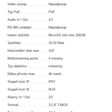
Video výstup
Nepodporuje
Typ PoE
PoE
Audio In / Out
1/1
RS-485 ovládání
Nepodporuje
Interní úložiště
MicroSD slot max.256GB
Spotřeba
10-20 Watt
Horizontální úhel max.
110°
Multistreaming počet
4 streamy
Typ objektivu
motorický
Délka přísvitu max.
40 metrů
Stupeň krytí IP
IP67
Stupeň krytí IK
IK10
Alarmy In / Out
2/2
Snímač
1/1,8" CMOS