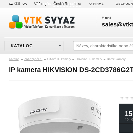
Váš region:
Česká Republika
CZ 🇨🇿
UA
O FIRMĚ
OBCHODN
E-mail
sales@vtkt
KATALOG
Katalog
→
Zabezpečení
→
Síťové IP kamery
→
Hikvision IP kamery
→
Dome kamery
IP kamera HIKVISION DS-2CD3786G2T-
15
12 