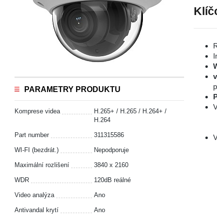
Klíč
R
I
v
PARAMETRY PRODUKTU
P
V
Komprese videa
H.265+ / H.265 / H.264+ /
H.264
Part number
311315586
V
WI-FI (bezdrát.)
Nepodporuje
Maximální rozlišení
3840 x 2160
WDR
120dB reálné
Video analýza
Ano
Antivandal krytí
Ano