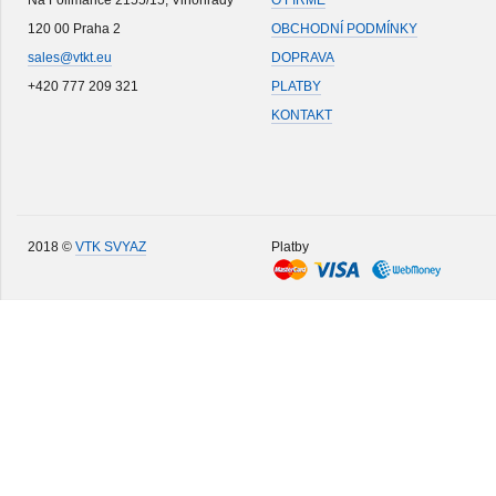
Na Folimance 2155/15, Vinohrady
O FIRMĚ
120 00 Praha 2
OBCHODNÍ PODMÍNKY
sales@vtkt.eu
DOPRAVA
+420 777 209 321
PLATBY
KONTAKT
2018 ©
VTK SVYAZ
Platby