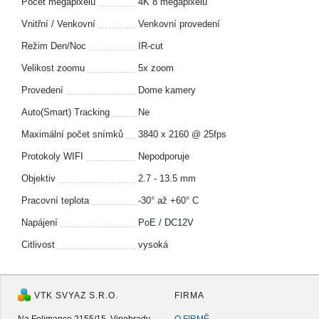
Počet megapixelů
4K 8 megapixelů
Vnitřní / Venkovní
Venkovní provedení
Režim Den/Noc
IR-cut
Velikost zoomu
5x zoom
Provedení
Dome kamery
Auto(Smart) Tracking
Ne
Maximální počet snímků
3840 x 2160 @ 25fps
Protokoly WIFI
Nepodporuje
Objektiv
2.7 - 13.5 mm
Pracovní teplota
-30° až +60° C
Napájení
PoE / DC12V
Citlivost
vysoká
VTK SVYAZ S.R.O.
FIRMA