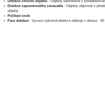
Detekce zmizení objektu
- Objekty odstraněné z předdefinovan
Detekce zapomenutého zavazadla
- Objekty objevené v předd
objekty
Počítaní osob
Face detekce
- Vysoce výkonná detekce obličeje v obraze - 30 