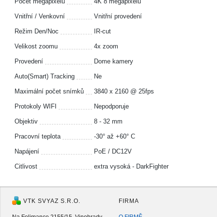
Počet megapixelů
4K 8 megapixelů
Vnitřní / Venkovní
Vnitřní provedení
Režim Den/Noc
IR-cut
Velikost zoomu
4x zoom
Provedení
Dome kamery
Auto(Smart) Tracking
Ne
Maximální počet snímků
3840 x 2160 @ 25fps
Protokoly WIFI
Nepodporuje
Objektiv
8 - 32 mm
Pracovní teplota
-30° až +60° C
Napájení
PoE / DC12V
Citlivost
extra vysoká - DarkFighter
VTK SVYAZ S.R.O.
FIRMA