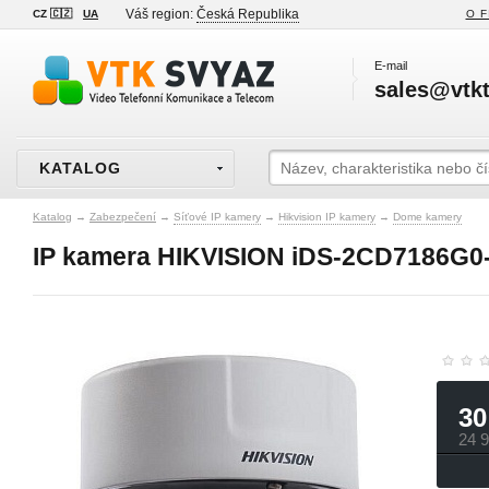
Váš region:
Česká Republika
CZ 🇨🇿
UA
O F
E-mail
sales@vtkt
KATALOG
Katalog
→
Zabezpečení
→
Síťové IP kamery
→
Hikvision IP kamery
→
Dome kamery
IP kamera HIKVISION iDS-2CD7186G0-
30
24 