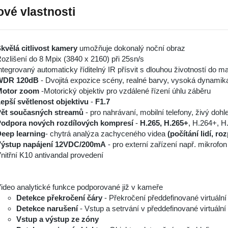
ové vlastnosti
kvělá citlivost kamery
umožňuje dokonalý noční obraz
ozlišení do 8 Mpix (3840 x 2160) při 25sn/s
ntegrovaný automaticky říditelný IR přísvit s dlouhou životností do 
WDR 120dB
- Dvojitá expozice scény, realné barvy, vysoká dynamik
Motor zoom
-Motorický objektiv pro vzdálené řízení úhlu záběru
epší světlenost objektivu
-
F1.7
ět současných streamů
- pro nahrávaní, mobilní telefony, živý dohle
odpora nových rozdílových kompresí
-
H.265, H.265+
, H.264+, H
eep learning
- chytrá analýza zachyceného videa
(počítání lidí, ro
ýstup napájení 12VDC/200mA
- pro externí zařízení např. mikrofon
nitřní K10 antivandal provedení
ideo analytické funkce podporované již v kameře
Detekce překročení čáry
- Překročení předdefinované virtuální
Detekce narušení
- Vstup a setrvání v předdefinované virtuální 
Vstup a výstup ze zóny