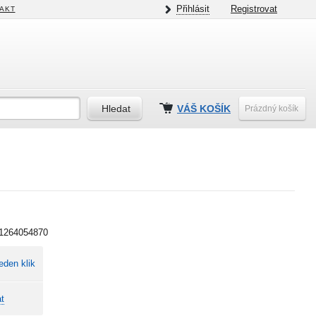
Přihlásit
Registrovat
AKT
VÁŠ KOŠÍK
Prázdný košík
1264054870
eden klik
t