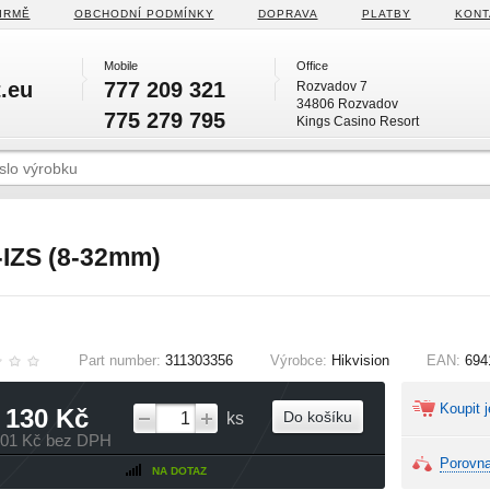
IRMĚ
OBCHODNÍ PODMÍNKY
DOPRAVA
PLATBY
KONT
Mobile
Office
.eu
777 209 321
Rozvadov 7
34806 Rozvadov
775 279 795
Kings Casino Resort
IZS (8-32mm)
Part number:
311303356
Výrobce:
Hikvision
EAN:
694
Koupit j
 130 Kč
Do košíku
ks
901 Kč bez DPH
Porovna
NA DOTAZ