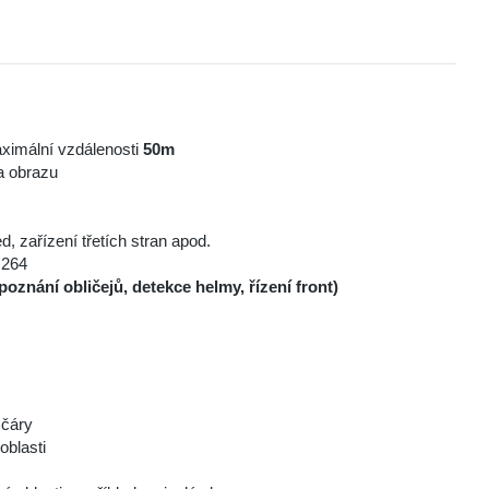
maximální vzdálenosti
50m
a obrazu
d, zařízení třetích stran apod.
.264
zpoznání obličejů, detekce helmy, řízení front)
 čáry
oblasti