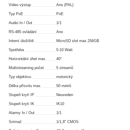
Video výstup
Ano (PAL)
Typ PoE
PoE
Audio In / Out
1/1
RS-485 ovládání
Ano
Interní úložiště
MicroSD slot max.256GB
Spotřeba
5-10 Watt
Horizontální úhel max.
40°
Multistreaming počet
5 streamů
Typ objektivu
motorický
Délka přísvitu max.
50 metrů
Stupeň krytí IP
Neuveden
Stupeň krytí IK
IK10
Alarmy In / Out
1/1
Snímač
1/1,8" CMOS