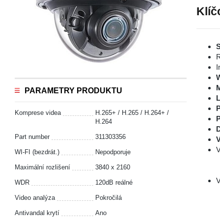
Klíč
S
R
I
PARAMETRY PRODUKTU
L
P
Komprese videa
H.265+ / H.265 / H.264+ /
P
H.264
D
Part number
311303356
V
V
WI-FI (bezdrát.)
Nepodporuje
Maximální rozlišení
3840 x 2160
V
WDR
120dB reálné
Video analýza
Pokročilá
Antivandal krytí
Ano