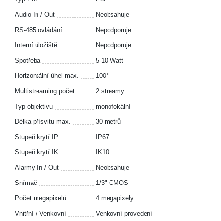
Audio In / Out
Neobsahuje
RS-485 ovládání
Nepodporuje
Interní úložiště
Nepodporuje
Spotřeba
5-10 Watt
Horizontální úhel max.
100°
Multistreaming počet
2 streamy
Typ objektivu
monofokální
Délka přísvitu max.
30 metrů
Stupeň krytí IP
IP67
Stupeň krytí IK
IK10
Alarmy In / Out
Neobsahuje
Snímač
1/3" CMOS
Počet megapixelů
4 megapixely
Vnitřní / Venkovní
Venkovní provedení