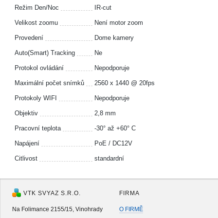
Režim Den/Noc
IR-cut
Velikost zoomu
Není motor zoom
Provedení
Dome kamery
Auto(Smart) Tracking
Ne
Protokol ovládání
Nepodporuje
Maximální počet snímků
2560 x 1440 @ 20fps
Protokoly WIFI
Nepodporuje
Objektiv
2,8 mm
Pracovní teplota
-30° až +60° C
Napájení
PoE / DC12V
Citlivost
standardní
VTK SVYAZ S.R.O.
FIRMA
Na Folimance 2155/15, Vinohrady
O FIRMĚ