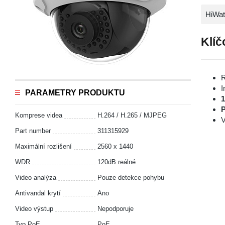
HiWat
Klíč
R
I
PARAMETRY PRODUKTU
P
Komprese videa
H.264 / H.265 / MJPEG
V
Part number
311315929
Maximální rozlišení
2560 x 1440
WDR
120dB reálné
Video analýza
Pouze detekce pohybu
Antivandal krytí
Ano
Video výstup
Nepodporuje
Typ PoE
PoE