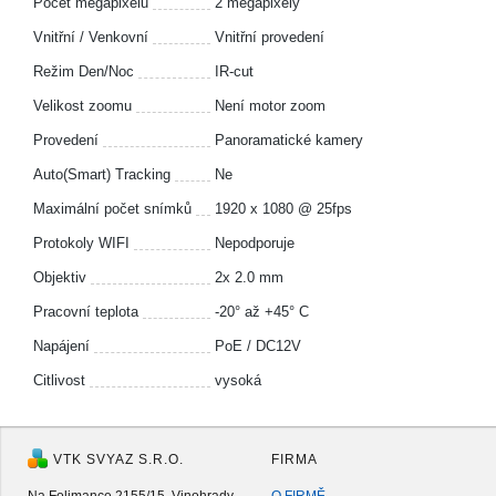
Počet megapixelů
2 megapixely
Vnitřní / Venkovní
Vnitřní provedení
Režim Den/Noc
IR-cut
Velikost zoomu
Není motor zoom
Provedení
Panoramatické kamery
Auto(Smart) Tracking
Ne
Maximální počet snímků
1920 x 1080 @ 25fps
Protokoly WIFI
Nepodporuje
Objektiv
2x 2.0 mm
Pracovní teplota
-20° až +45° C
Napájení
PoE / DC12V
Citlivost
vysoká
VTK SVYAZ S.R.O.
FIRMA