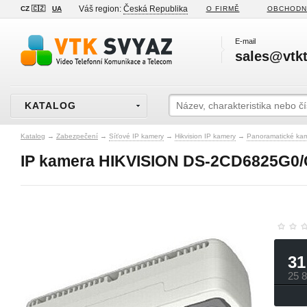
Váš region:
Česká Republika
CZ 🇨🇿
UA
O FIRMĚ
OBCHODN
E-mail
sales@vtkt
KATALOG
Katalog
→
Zabezpečení
→
Síťové IP kamery
→
Hikvision IP kamery
→
Panoramatické ka
IP kamera HIKVISION DS-2CD6825G0/
31
25 