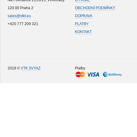
Na Folimance 2155/15, Vinohrady
O FIRMĚ
120 00 Praha 2
OBCHODNÍ PODMÍNKY
sales@vtkt.eu
DOPRAVA
+420 777 209 321
PLATBY
KONTAKT
2018 ©
VTK SVYAZ
Platby