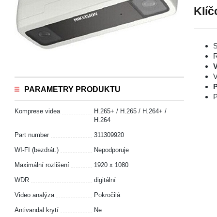
Klíč
S
R
V
V
P
PARAMETRY PRODUKTU
P
Komprese videa
H.265+ / H.265 / H.264+ /
H.264
Part number
311309920
WI-FI (bezdrát.)
Nepodporuje
Maximální rozlišení
1920 x 1080
WDR
digitální
Video analýza
Pokročilá
Antivandal krytí
Ne