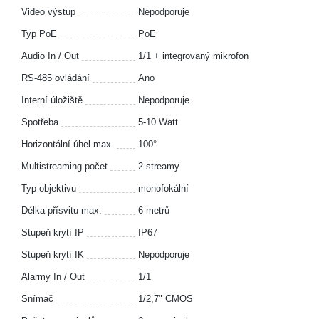
Video výstup
Nepodporuje
Typ PoE
PoE
Audio In / Out
1/1 + integrovaný mikrofon
RS-485 ovládání
Ano
Interní úložiště
Nepodporuje
Spotřeba
5-10 Watt
Horizontální úhel max.
100°
Multistreaming počet
2 streamy
Typ objektivu
monofokální
Délka přísvitu max.
6 metrů
Stupeň krytí IP
IP67
Stupeň krytí IK
Nepodporuje
Alarmy In / Out
1/1
Snímač
1/2,7" CMOS