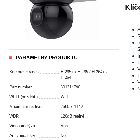
Klíč
S
R
I
I
PARAMETRY PRODUKTU
T
V
Komprese videa
H.265+ / H.265 / H.264+ /
T
H.264
V
Part number
301314790
M
WI-FI (bezdrát.)
WI-FI
Maximální rozlišení
2560 x 1440
WDR
120dB reálné
Video analýza
Ano
Antivandal krytí
Ne