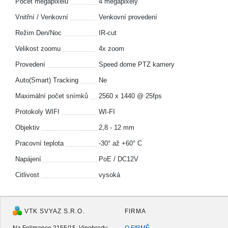
Počet megapixelů
4 megapixely
Vnitřní / Venkovní
Venkovní provedení
Režim Den/Noc
IR-cut
Velikost zoomu
4x zoom
Provedení
Speed dome PTZ kamery
Auto(Smart) Tracking
Ne
Maximální počet snímků
2560 x 1440 @ 25fps
Protokoly WIFI
WI-FI
Objektiv
2,8 - 12 mm
Pracovní teplota
-30° až +60° C
Napájení
PoE / DC12V
Citlivost
vysoká
VTK SVYAZ S.R.O.
FIRMA