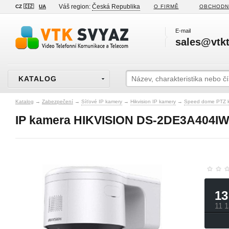
Váš region:
Česká Republika
CZ 🇨🇿
UA
O FIRMĚ
OBCHODN
E-mail
sales@vtkt
KATALOG
Katalog
→
Zabezpečení
→
Síťové IP kamery
→
Hikvision IP kamery
→
Speed dome PTZ 
IP kamera HIKVISION DS-2DE3A404IW
13
11 