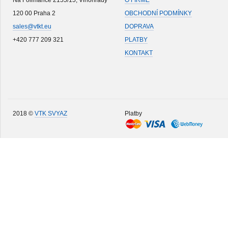
Na Folimance 2155/15, Vinohrady
O FIRMĚ
120 00 Praha 2
OBCHODNÍ PODMÍNKY
sales@vtkt.eu
DOPRAVA
+420 777 209 321
PLATBY
KONTAKT
2018 ©
VTK SVYAZ
Platby