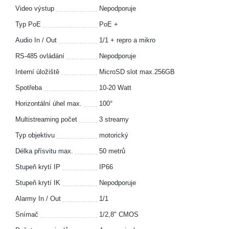
Video výstup
Nepodporuje
Typ PoE
PoE +
Audio In / Out
1/1 + repro a mikro
RS-485 ovládání
Nepodporuje
Interní úložiště
MicroSD slot max.256GB
Spotřeba
10-20 Watt
Horizontální úhel max.
100°
Multistreaming počet
3 streamy
Typ objektivu
motorický
Délka přísvitu max.
50 metrů
Stupeň krytí IP
IP66
Stupeň krytí IK
Nepodporuje
Alarmy In / Out
1/1
Snímač
1/2,8" CMOS