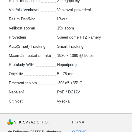
Počet megapixelů
2 megapixely
Vnitřní / Venkovní
Venkovní provedení
Režim Den/Noc
IR-cut
Velikost zoomu
15x zoom
Provedení
Speed dome PTZ kamery
Auto(Smart) Tracking
Smart Tracking
Maximální počet snímků
1920 x 1080 @ 50fps
Protokoly WIFI
Nepodporuje
Objektiv
5 - 75 mm
Pracovní teplota
-30° až +65° C
Napájení
PoE / DC12V
Citlivost
vysoká
VTK SVYAZ S.R.O.
FIRMA