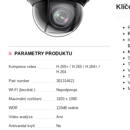
Klíč
R
I
N
PARAMETRY PRODUKTU
S
T
Komprese videa
H.265+ / H.265 / H.264+ /
V
H.264
T
Part number
301314621
V
M
WI-FI (bezdrát.)
Nepodporuje
Maximální rozlišení
1920 x 1080
WDR
120dB reálné
Video analýza
Ano
Antivandal krytí
Ne