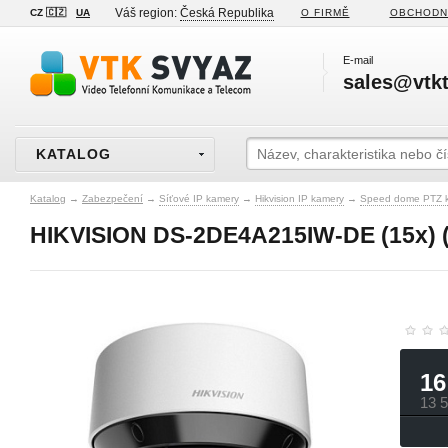
Váš region:
Česká Republika
CZ 🇨🇿
UA
O FIRMĚ
OBCHODN
E-mail
sales@vtkt
KATALOG
Katalog
→
Zabezpečení
→
Síťové IP kamery
→
Hikvision IP kamery
→
Speed dome PTZ 
HIKVISION DS-2DE4A215IW-DE (15x) 
16
13 