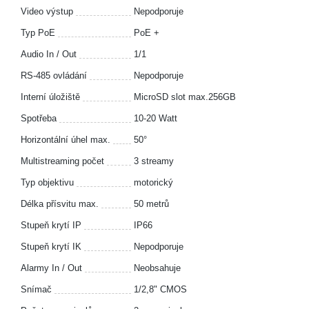
Video výstup
Nepodporuje
Typ PoE
PoE +
Audio In / Out
1/1
RS-485 ovládání
Nepodporuje
Interní úložiště
MicroSD slot max.256GB
Spotřeba
10-20 Watt
Horizontální úhel max.
50°
Multistreaming počet
3 streamy
Typ objektivu
motorický
Délka přísvitu max.
50 metrů
Stupeň krytí IP
IP66
Stupeň krytí IK
Nepodporuje
Alarmy In / Out
Neobsahuje
Snímač
1/2,8" CMOS