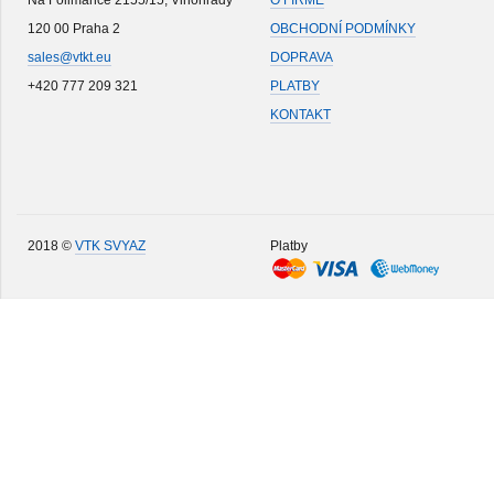
Na Folimance 2155/15, Vinohrady
O FIRMĚ
120 00 Praha 2
OBCHODNÍ PODMÍNKY
sales@vtkt.eu
DOPRAVA
+420 777 209 321
PLATBY
KONTAKT
2018 ©
VTK SVYAZ
Platby