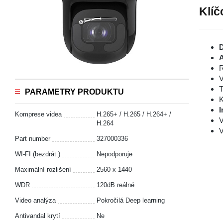
Klíč
D
A
R
V
T
PARAMETRY PRODUKTU
K
I
Komprese videa
H.265+ / H.265 / H.264+ /
V
H.264
V
Part number
327000336
WI-FI (bezdrát.)
Nepodporuje
Maximální rozlišení
2560 x 1440
WDR
120dB reálné
Video analýza
Pokročilá Deep learning
Antivandal krytí
Ne