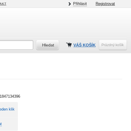
Přihlásit
Registrovat
AKT
VÁŠ KOŠÍK
Prázdný košík
1847134396
eden klik
t