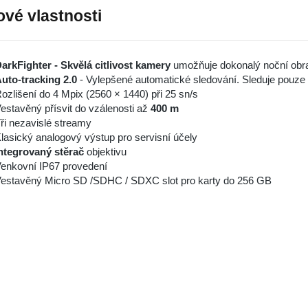
ové vlastnosti
arkFighter - Skvělá citlivost kamery
umožňuje dokonalý noční obraz
uto-tracking 2.0
- Vylepšené automatické sledování. Sleduje pouze 
ozlišení do 4 Mpix (2560 × 1440) při 25 sn/s
estavěný přísvit do vzálenosti až
400 m
ři nezavislé streamy
lasický analogový výstup pro servisní účely
ntegrovaný stěrač
objektivu
enkovní IP67 provedení
estavěný Micro SD /SDHC / SDXC slot pro karty do 256 GB