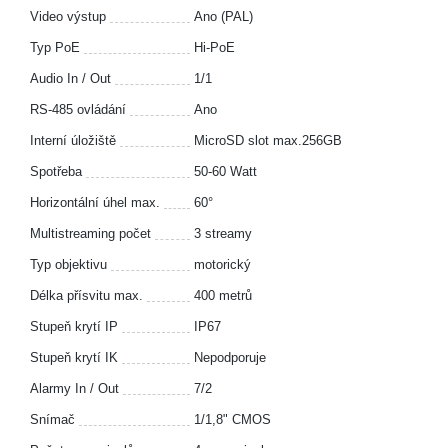
Video výstup
Ano (PAL)
Typ PoE
Hi-PoE
Audio In / Out
1/1
RS-485 ovládání
Ano
Interní úložiště
MicroSD slot max.256GB
Spotřeba
50-60 Watt
Horizontální úhel max.
60°
Multistreaming počet
3 streamy
Typ objektivu
motorický
Délka přísvitu max.
400 metrů
Stupeň krytí IP
IP67
Stupeň krytí IK
Nepodporuje
Alarmy In / Out
7/2
Snímač
1/1,8" CMOS