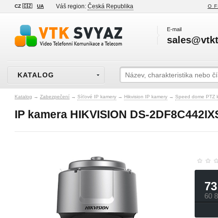
Váš region:
Česká Republika
CZ 🇨🇿
UA
O F
E-mail
sales@vtkt
KATALOG
Katalog
→
Zabezpečení
→
Síťové IP kamery
→
Hikvision IP kamery
→
Speed dome PTZ 
IP kamera HIKVISION DS-2DF8C442IXS
73
60 