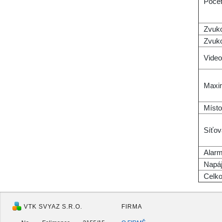
Počet
Zvuk
Zvuk
Video
Maxim
Místo
Síťov
Alarm
Napáj
Celk
VTK SVYAZ S.R.O.
FIRMA