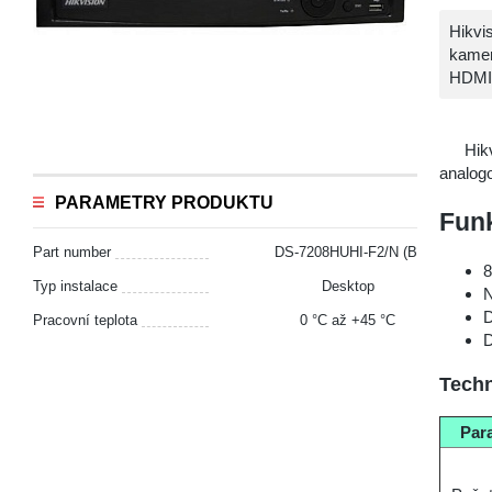
Hikvi
kamer
HDMI,
Hik
analog
PARAMETRY PRODUKTU
Funk
Part number
DS-7208HUHI-F2/N (B)
8
Typ instalace
Desktop
N
D
Pracovní teplota
0 °С až +45 °С
D
Techn
Par