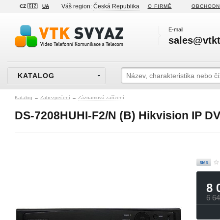
Váš region:
Česká Republika
CZ 🇨🇿
UA
O FIRMĚ
OBCHODN
E-mail
sales@vtkt
KATALOG
Katalog
→
Zabezpečení
→
Záznamová zařízení
DS-7208HUHI-F2/N (B) Hikvision IP DV
8 
6 6