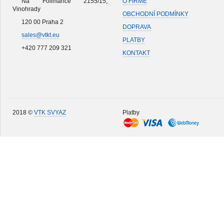
Na Folimance 2155/15,
O FIRMĚ
Vinohrady
OBCHODNÍ PODMÍNKY
120 00 Praha 2
DOPRAVA
sales@vtkt.eu
PLATBY
+420 777 209 321
KONTAKT
2018 ©
VTK SVYAZ
Platby