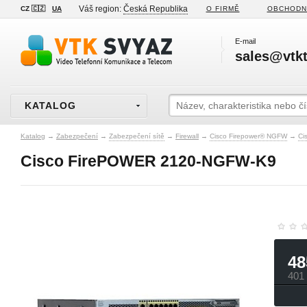
Váš region:
Česká Republika
CZ 🇨🇿
UA
O FIRMĚ
OBCHODN
E-mail
sales@vtkt
KATALOG
Katalog
→
Zabezpečení
→
Zabezpečení sítě
→
Firewall
→
Cisco Firepower® NGFW
→
Ci
Cisco FirePOWER 2120-NGFW-K9
48
401