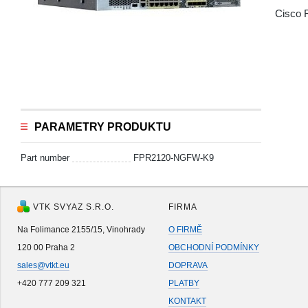
Cisco 
PARAMETRY PRODUKTU
Part number
FPR2120-NGFW-K9
VTK SVYAZ S.R.O.
FIRMA
Na Folimance 2155/15, Vinohrady
O FIRMĚ
120 00 Praha 2
OBCHODNÍ PODMÍNKY
sales@vtkt.eu
DOPRAVA
+420 777 209 321
PLATBY
KONTAKT