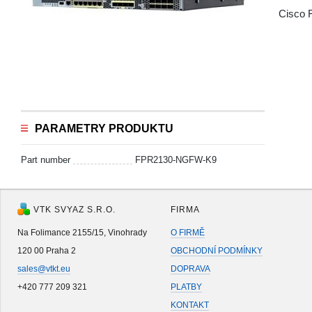
Cisco 
PARAMETRY PRODUKTU
Part number
FPR2130-NGFW-K9
VTK SVYAZ S.R.O.
FIRMA
Na Folimance 2155/15, Vinohrady
O FIRMĚ
120 00 Praha 2
OBCHODNÍ PODMÍNKY
sales@vtkt.eu
DOPRAVA
+420 777 209 321
PLATBY
KONTAKT