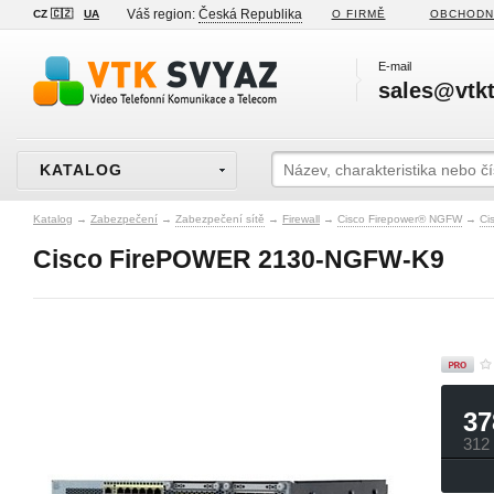
Váš region:
Česká Republika
CZ 🇨🇿
UA
O FIRMĚ
OBCHODN
E-mail
sales@vtkt
KATALOG
Katalog
→
Zabezpečení
→
Zabezpečení sítě
→
Firewall
→
Cisco Firepower® NGFW
→
Ci
Cisco FirePOWER 2130-NGFW-K9
37
312