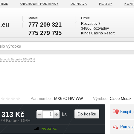
IRMĚ
OBCHODNÍ PODMÍNKY
DOPRAVA
PLATBY
KONT
Mobile
Office
.eu
777 209 321
Rozvadov 7
34806 Rozvadov
775 279 795
Kings Casino Resort
Network Security SD‑WAN
Part number:
MX67C-HW-WW
Výrobce:
Cisco Meraki
Koupit j
 313 Kč
Do košíku
ks
879 Kč bez DPH
Porovna
NA DOTAZ