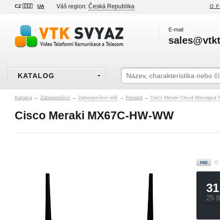
Váš region:
Česká Republika
CZ 🇨🇿
UA
O F
E-mail
sales@vtkt
KATALOG
Katalog
→
Zabezpečení
→
Zabezpečení sítě
→
Firewall
→
Cisco Meraki Cloud Managed 
Cisco Meraki MX67C-HW-WW
31
25 