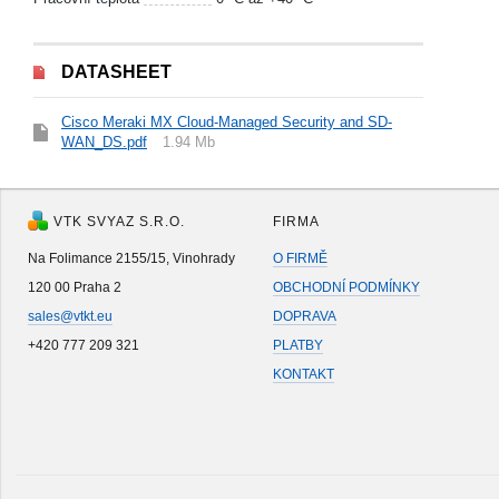
DATASHEET
Cisco Meraki MX Cloud-Managed Security and SD-
WAN_DS.pdf
1.94 Mb
VTK SVYAZ S.R.O.
FIRMA
Na Folimance 2155/15, Vinohrady
O FIRMĚ
120 00 Praha 2
OBCHODNÍ PODMÍNKY
sales@vtkt.eu
DOPRAVA
+420 777 209 321
PLATBY
KONTAKT