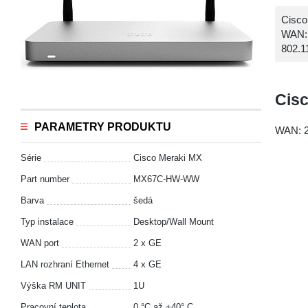
Cisc
WAN: 
802.1
Cis
PARAMETRY PRODUKTU
WAN: 2
Série
Cisco Meraki MX
Part number
MX67C-HW-WW
Barva
šedá
Typ instalace
Desktop/Wall Mount
WAN port
2 x GE
LAN rozhraní Ethernet
4 x GE
Výška RM UNIT
1U
Pracovní teplota
0 °C až +40° C