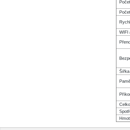
Počet
Počet
Rychl
WIFI 
Přeno
Bezp
Šířk
Pamě
Příko
Celk
Spotř
Hmot