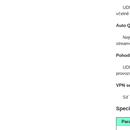
UDM
včetně
Auto 
Nej
streamo
Pohod
UDM
provoz
VPN se
Síť
Speci
Par