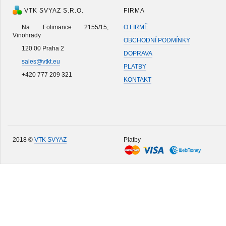
VTK SVYAZ S.R.O.
FIRMA
Na Folimance 2155/15,
O FIRMĚ
Vinohrady
OBCHODNÍ PODMÍNKY
120 00 Praha 2
DOPRAVA
sales@vtkt.eu
PLATBY
+420 777 209 321
KONTAKT
2018 ©
VTK SVYAZ
Platby