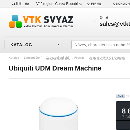
Váš region:
Česká Republika
CZ 🇨🇿
UA
O FIRMĚ
OBCHODN
E-mail
sales@vtkt
KATALOG
Katalog
→
Zabezpečení
→
Zabezpečení sítě
→
Firewall
→
Ubiquiti UniFi® OS Console
Ubiquiti UDM Dream Machine
8 
7 3