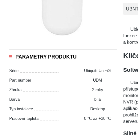
UBNT
Ubi
funkce
a kontr
Klíč
PARAMETRY PRODUKTU
Softw
Série
Ubiquiti UniFi®
Part number
UDM
Ubi
přístu
Záruka
2 roky
monito
Barva
bílá
NVR (pe
aplika
Typ instalace
Desktop
prohlí
Pracovní teplota
0 °С až +30 °С
serveru
Silné