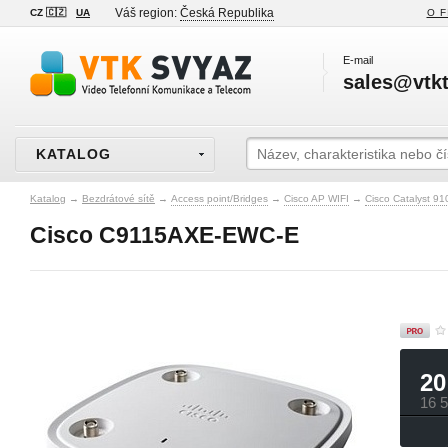
Váš region:
Česká Republika
CZ 🇨🇿
UA
O F
E-mail
sales@vtkt
KATALOG
Katalog
→
Bezdrátové sítě
→
Access point/Bridges
→
Cisco AP WIFI
→
Cisco Catalyst 91
Cisco C9115AXE-EWC-E
20
16 