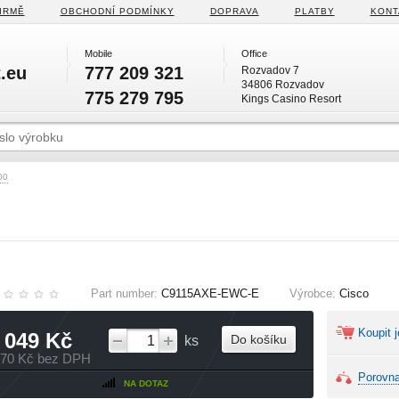
IRMĚ
OBCHODNÍ PODMÍNKY
DOPRAVA
PLATBY
KONT
Mobile
Office
.eu
777 209 321
Rozvadov 7
34806 Rozvadov
775 279 795
Kings Casino Resort
00
Part number:
C9115AXE-EWC-E
Výrobce:
Cisco
Koupit j
 049 Kč
Do košíku
ks
570 Kč bez DPH
Porovna
NA DOTAZ