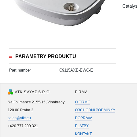
Catal
PARAMETRY PRODUKTU
Part number
C9115AXE-EWC-E
VTK SVYAZ S.R.O.
FIRMA
Na Folimance 2155/15, Vinohrady
O FIRMĚ
120 00 Praha 2
OBCHODNÍ PODMÍNKY
sales@vtkt.eu
DOPRAVA
+420 777 209 321
PLATBY
KONTAKT