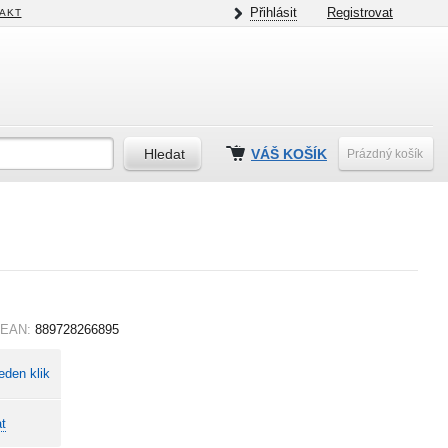
Přihlásit
Registrovat
AKT
VÁŠ KOŠÍK
Prázdný košík
EAN:
889728266895
eden klik
t