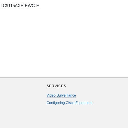
yst C9115AXE-EWC-E
SERVICES
Video Surveillance
Configuring Cisco Equipment