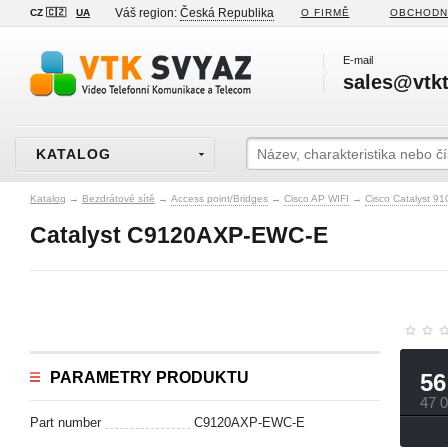
Váš region:
Česká Republika
CZ 🇨🇿
UA
O FIRMĚ
OBCHODN
E-mail
sales@vtkt
KATALOG
Katalog
→
Bezdrátové sítě
→
Access point/Bridges
→
Cisco AP WIFI
→
Cisco Catalyst 91
Catalyst C9120AXP-EWC-E
PARAMETRY PRODUKTU
56
47 
Part number
C9120AXP-EWC-E