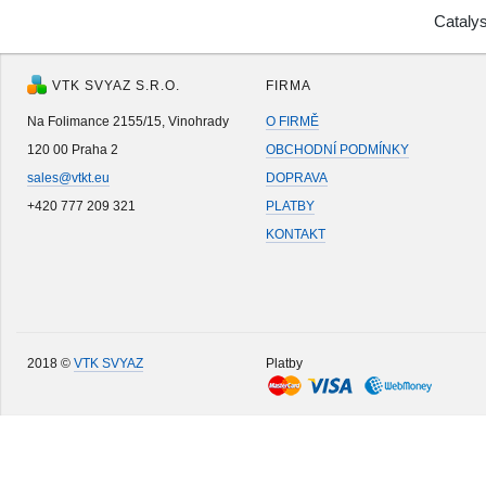
Catal
VTK SVYAZ S.R.O.
FIRMA
Na Folimance 2155/15, Vinohrady
O FIRMĚ
120 00 Praha 2
OBCHODNÍ PODMÍNKY
sales@vtkt.eu
DOPRAVA
+420 777 209 321
PLATBY
KONTAKT
2018 ©
VTK SVYAZ
Platby