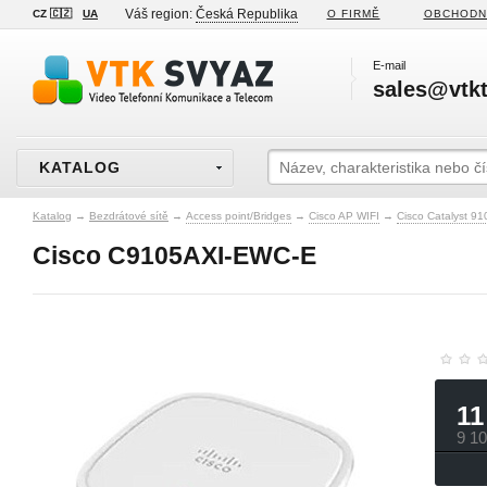
Váš region:
Česká Republika
CZ 🇨🇿
UA
O FIRMĚ
OBCHODN
E-mail
sales@vtkt
KATALOG
Katalog
→
Bezdrátové sítě
→
Access point/Bridges
→
Cisco AP WIFI
→
Cisco Catalyst 91
Cisco C9105AXI-EWC-E
11
9 1