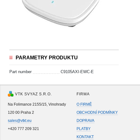
PARAMETRY PRODUKTU
Part number
C9105AXI-EWC-E
VTK SVYAZ S.R.O.
FIRMA
Na Folimance 2155/15, Vinohrady
O FIRMĚ
120 00 Praha 2
OBCHODNÍ PODMÍNKY
sales@vtkt.eu
DOPRAVA
+420 777 209 321
PLATBY
KONTAKT