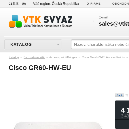
Váš region:
Česká Republika
CZ 🇨🇿
UA
O FIRMĚ
OBCHODN
E-mail
sales@vtkt
KATALOG
Katalog
→
Bezdrátové sítě
→
Access point/Bridges
→
Cisco Meraki WIFI Access Points
→
Cisco GR60-HW-EU
4 
3 4