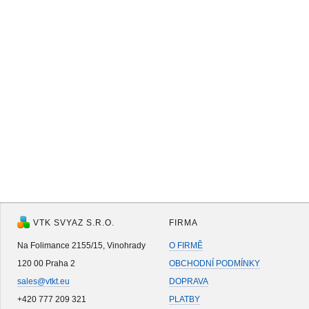
VTK SVYAZ S.R.O.
FIRMA
Na Folimance 2155/15, Vinohrady
O FIRMĚ
120 00 Praha 2
OBCHODNÍ PODMÍNKY
sales@vtkt.eu
DOPRAVA
+420 777 209 321
PLATBY