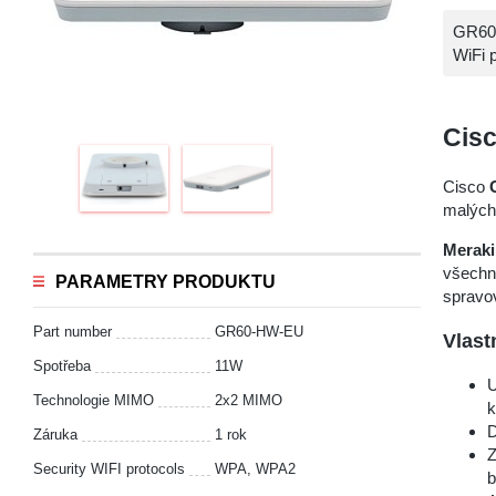
GR60-
WiFi 
Cis
Cisco
malých 
Merak
všechna
PARAMETRY PRODUKTU
spravov
Part number
GR60-HW-EU
Vlast
Spotřeba
11W
U
Technologie MIMO
2x2 MIMO
k
D
Záruka
1 rok
Z
Security WIFI protocols
WPA, WPA2
b