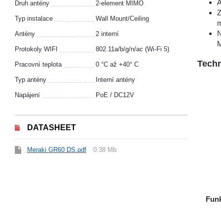
A
Druh antény
2-element MIMO
Z
Typ instalace
Wall Mount/Ceiling
m
N
Antény
2 interní
M
Protokoly WIFI
802.11a/b/g/n/ac (Wi-Fi 5)
Techn
Pracovní teplota
0 °C až +40° C
Typ antény
Interní antény
Napájení
PoE / DC12V
DATASHEET
Meraki GR60 DS.pdf
0.38 Mb
Funk