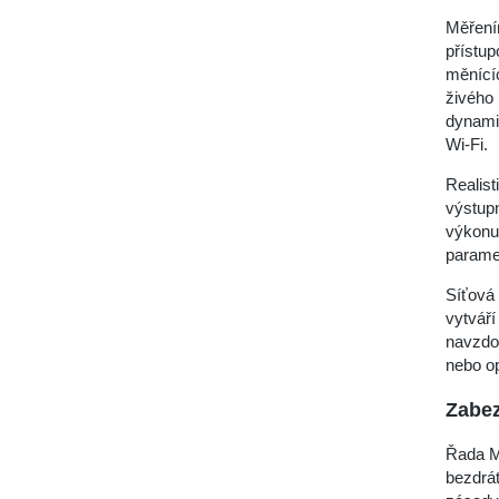
Měřením
přístup
měnícíc
živého 
dynamic
Wi-Fi.
Realist
výstup
výkonu 
parame
Síťová 
vytváří
navzdo
nebo op
Zabez
Řada M
bezdrát