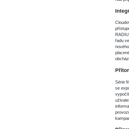
Integ
Cloudov
přístu
RADIUS
řadu ve
nového 
placené
obcház
Příto
Série M
se expo
vypočít
uživate
inform
provoz
kampan