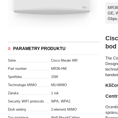
MR36-
GE, W
Gbps.
Cisc
bod
PARAMETRY PRODUKTU
The Ci
Série
Cisco Meraki MR
Design
Part number
MR36-HW
techno
bandwid
Spotřeba
15W
Klíčo
Technologie MIMO
MU-MIMO
Záruka
1 rok
Centr
Security WIFI protocols
WPA, WPA2
Oceněná
Druh antény
2-element MIMO
správu,
Bezpro
Typ instalace
Wall Mount/Ceiling