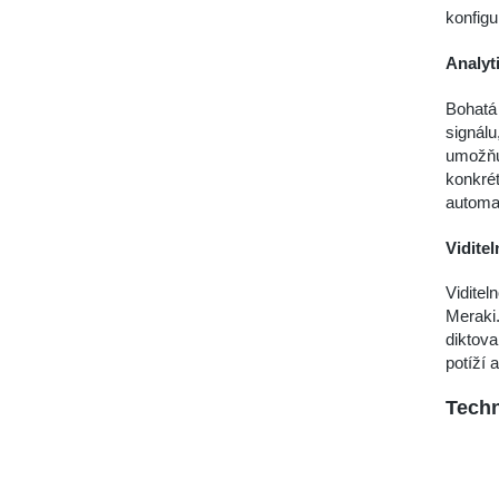
konfigu
Analyt
Bohatá 
signálu
umožňu
konkrét
automat
Viditel
Viditel
Meraki.
diktova
potíží 
Techn