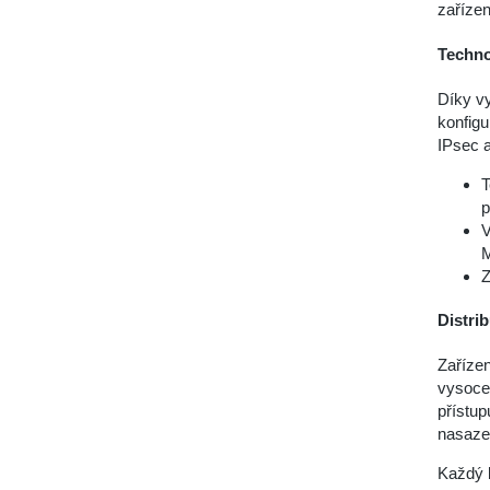
zaříze
Techno
Díky vy
konfigu
IPsec a
T
p
V
M
Z
Distri
Zařízen
vysoce 
přístup
nasazen
Každý b