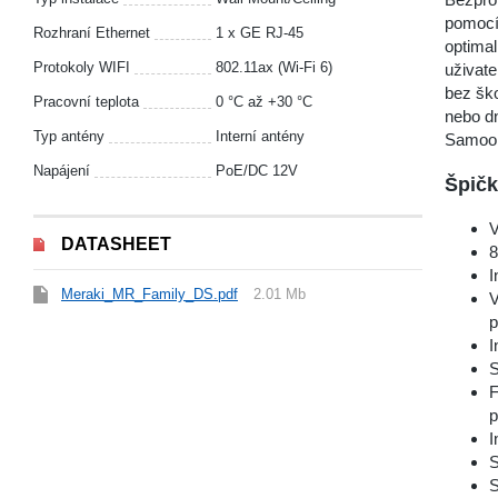
pomocí 
Rozhraní Ethernet
1 x GE RJ-45
optimal
Protokoly WIFI
802.11ax (Wi-Fi 6)
uživat
bez ško
Pracovní teplota
0 °С až +30 °С
nebo dn
Typ antény
Interní antény
Samoob
Napájení
PoE/DC 12V
Špičk
V
DATASHEET
8
I
Meraki_MR_Family_DS.pdf
2.01 Mb
V
p
I
S
F
p
I
S
S