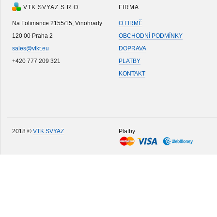
VTK SVYAZ S.R.O.
FIRMA
Na Folimance 2155/15, Vinohrady
O FIRMĚ
120 00 Praha 2
OBCHODNÍ PODMÍNKY
sales@vtkt.eu
DOPRAVA
+420 777 209 321
PLATBY
KONTAKT
2018 ©
VTK SVYAZ
Platby