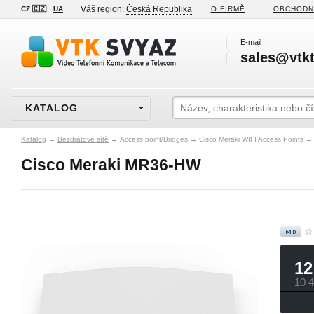
Váš region:
Česká Republika
CZ 🇨🇿
UA
O FIRMĚ
OBCHODN
E-mail
sales@vtkt
KATALOG
Katalog
→
Bezdrátové sítě
→
Access point/Bridges
→
Cisco Meraki WIFI Access Points
→
Cisco Meraki MR36-HW
12
10 