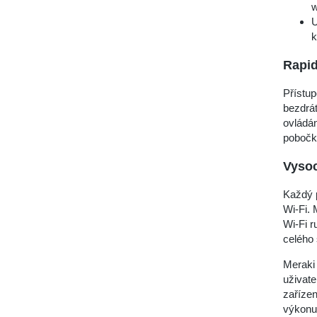
U
k
Rapid
Přístup
bezdrát
ovládá
pobočk
Vyso
Každý p
Wi-Fi. 
Wi-Fi r
celého
Meraki 
uživate
zařízen
výkonu,