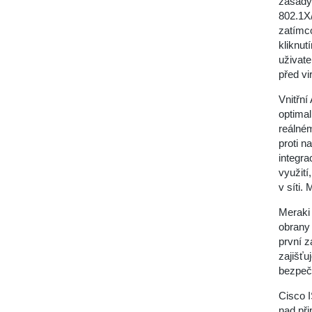
zásady 
802.1X/
zatímco
kliknut
uživate
před vi
Vnitřní
optimal
reálné
proti n
integra
využití
v síti.
Meraki 
obrany
první z
zajišťu
bezpeč
Cisco 
nad při