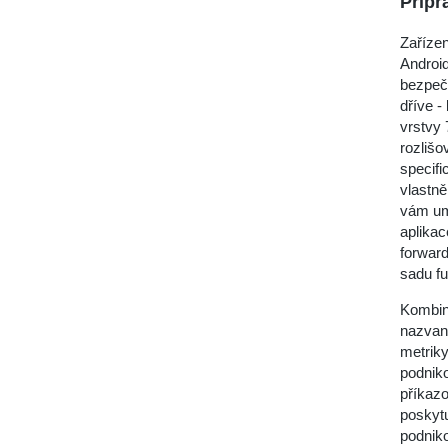
Připr
Zařízen
Androi
bezpečn
dříve -
vrstvy 
rozlišo
specifi
vlastně
vám umo
aplikac
forwar
sadu f
Kombin
nazvano
metriky
podniko
příkaz
poskytu
podniko