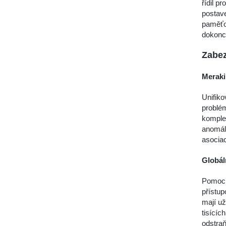
řídil p
postav
paměťov
dokonce
Zabez
Meraki
Unifiko
problém
komplet
anomáli
asociac
Globál
Pomocí 
přístup
mají už
tisícíc
odstraň