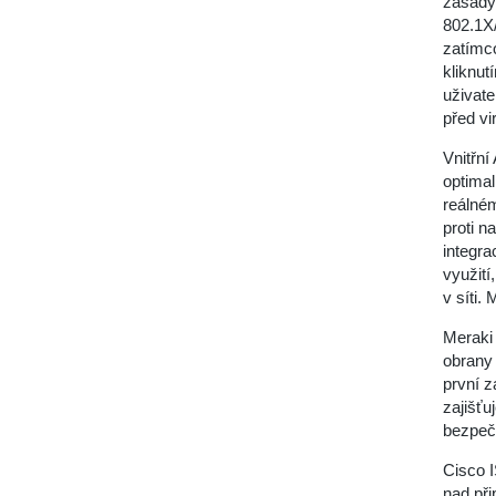
zásady 
802.1X/
zatímco
kliknut
uživate
před vi
Vnitřní
optimal
reálné
proti n
integra
využití
v síti.
Meraki 
obrany
první z
zajišťu
bezpeč
Cisco 
nad při