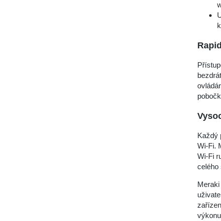
U
k
Rapid
Přístup
bezdrát
ovládá
pobočk
Vyso
Každý p
Wi-Fi. 
Wi-Fi r
celého
Meraki 
uživate
zařízen
výkonu,