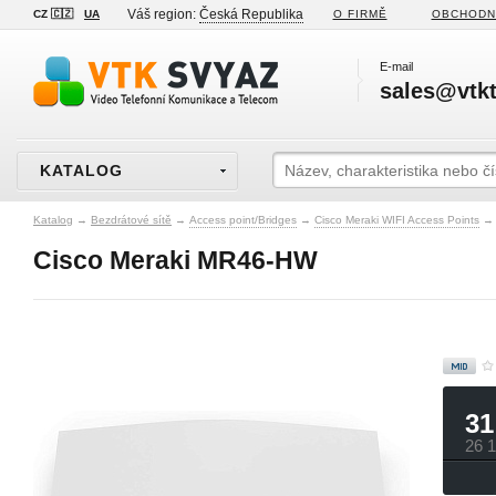
Váš region:
Česká Republika
CZ 🇨🇿
UA
O FIRMĚ
OBCHODN
E-mail
sales@vtkt
KATALOG
Katalog
→
Bezdrátové sítě
→
Access point/Bridges
→
Cisco Meraki WIFI Access Points
→
Cisco Meraki MR46-HW
31
26 