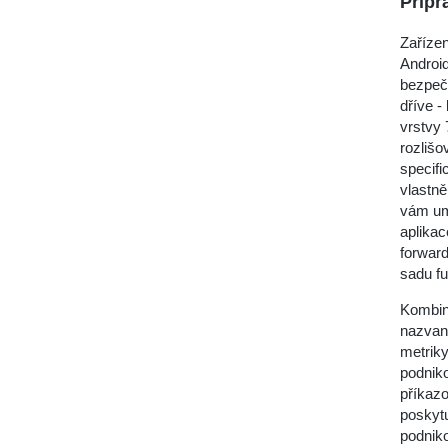
Připr
Zařízen
Androi
bezpečn
dříve -
vrstvy 
rozlišo
specifi
vlastně
vám umo
aplikac
forwar
sadu f
Kombin
nazvano
metriky
podniko
příkaz
poskytu
podniko