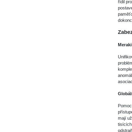
řídil p
postav
paměťov
dokonce
Zabez
Meraki
Unifiko
problém
komplet
anomáli
asociac
Globál
Pomocí 
přístup
mají už
tisícíc
odstraň