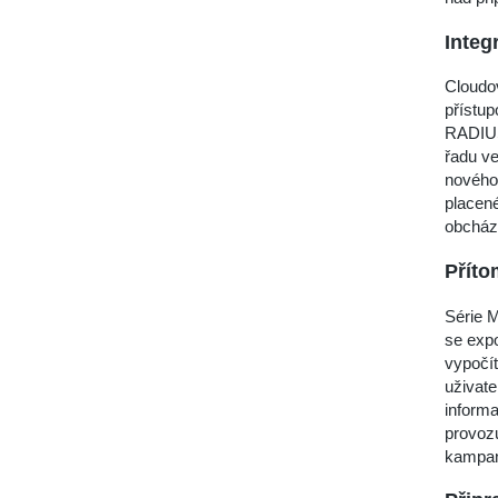
Integ
Cloudov
přístu
RADIUS
řadu ve
nového 
placené
obcház
Příto
Série M
se expo
vypočít
uživate
inform
provoz
kampan