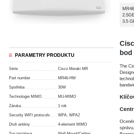
MR46-
2.5GE
3.5 G
Cisc
bod
PARAMETRY PRODUKTU
The Ci
Série
Cisco Meraki MR
Design
Part number
MR46-HW
techno
bandwid
Spotřeba
30W
Klíčo
Technologie MIMO
MU-MIMO
Záruka
1 rok
Centr
Security WIFI protocols
WPA, WPA2
Oceněná
Druh antény
4-element MIMO
správu,
Bezpro
Typ instalace
Wall Mount/Ceiling