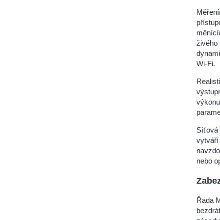
Měřením
přístup
měnícíc
živého 
dynamic
Wi-Fi.
Realist
výstup
výkonu 
parame
Síťová 
vytváří
navzdo
nebo op
Zabez
Řada M
bezdrát