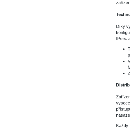
zaříze
Techno
Díky vy
konfigu
IPsec a
T
p
V
M
Z
Distri
Zařízen
vysoce 
přístup
nasazen
Každý b