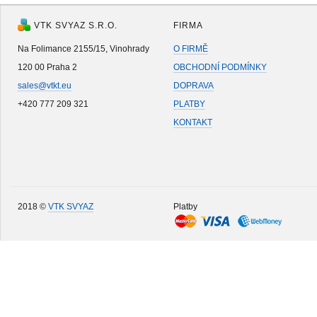
VTK SVYAZ S.R.O.
FIRMA
Na Folimance 2155/15, Vinohrady
O FIRMĚ
120 00 Praha 2
OBCHODNÍ PODMÍNKY
sales@vtkt.eu
DOPRAVA
+420 777 209 321
PLATBY
KONTAKT
2018 ©
VTK SVYAZ
Platby