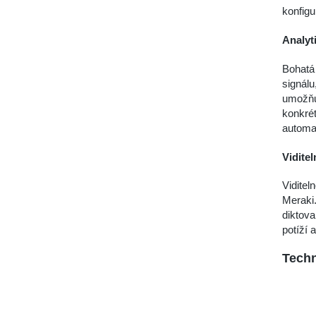
konfigu
Analyt
Bohatá 
signálu
umožňu
konkrét
automat
Viditel
Viditel
Meraki.
diktova
potíží 
Techn