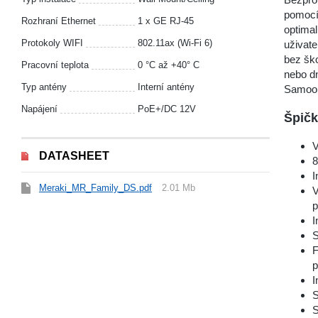
pomocí 
Rozhraní Ethernet
1 x GE RJ-45
optimal
Protokoly WIFI
802.11ax (Wi-Fi 6)
uživat
bez ško
Pracovní teplota
0 °C až +40° C
nebo dn
Typ antény
Interní antény
Samoob
Napájení
PoE+/DC 12V
Špičk
V
DATASHEET
8
I
Meraki_MR_Family_DS.pdf
2.01 Mb
V
p
I
S
F
p
I
S
S