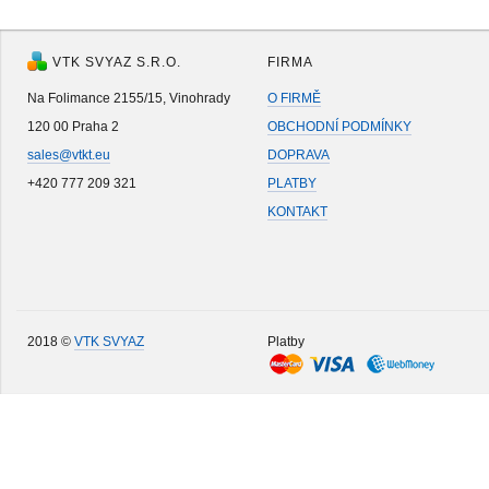
VTK SVYAZ S.R.O.
FIRMA
Na Folimance 2155/15, Vinohrady
O FIRMĚ
120 00 Praha 2
OBCHODNÍ PODMÍNKY
sales@vtkt.eu
DOPRAVA
+420 777 209 321
PLATBY
KONTAKT
2018 ©
VTK SVYAZ
Platby