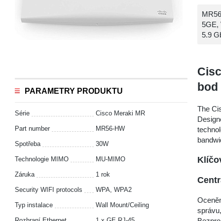
MR56-
5GE, 
5.9 G
Cisc
bod
PARAMETRY PRODUKTU
The Ci
Série
Cisco Meraki MR
Design
Part number
MR56-HW
techno
bandwid
Spotřeba
30W
Klíčo
Technologie MIMO
MU-MIMO
Záruka
1 rok
Centr
Security WIFI protocols
WPA, WPA2
Oceněná
Typ instalace
Wall Mount/Ceiling
správu,
Bezpro
Rozhraní Ethernet
1 x GE RJ-45