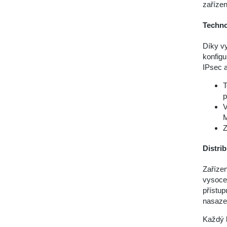
zaříze
Techno
Díky vy
konfigu
IPsec a
T
p
V
M
Z
Distri
Zařízen
vysoce 
přístup
nasazen
Každý b