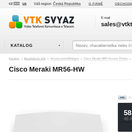
Váš region:
Česká Republika
CZ 🇨🇿
UA
O FIRMĚ
OBCHODN
E-mail
sales@vtkt
KATALOG
Katalog
→
Bezdrátové sítě
→
Access point/Bridges
→
Cisco Meraki WIFI Access Points
→
Cisco Meraki MR56-HW
58
48 