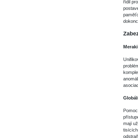
řídil p
postav
paměťov
dokonce
Zabez
Meraki
Unifiko
problém
komplet
anomáli
asociac
Globál
Pomocí 
přístup
mají už
tisícíc
odstraň