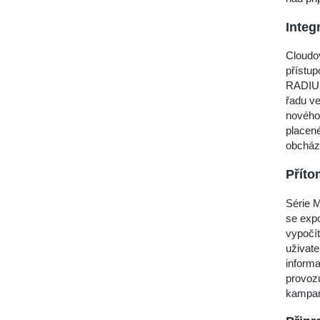
Integ
Cloudov
přístu
RADIUS
řadu ve
nového 
placené
obcház
Příto
Série M
se expo
vypočít
uživate
inform
provoz
kampan