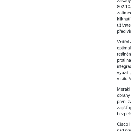
zásady 
802.1X/
zatímco
kliknut
uživate
před vi
Vnitřní
optimal
reálné
proti n
integra
využití
v síti.
Meraki 
obrany
první z
zajišťu
bezpeč
Cisco 
nad při