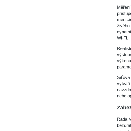
Měřením
přístup
měnícíc
živého 
dynamic
Wi-Fi.
Realist
výstup
výkonu 
parame
Síťová 
vytváří
navzdo
nebo op
Zabez
Řada M
bezdrát