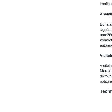
konfigu
Analyt
Bohatá 
signálu
umožňu
konkrét
automat
Viditel
Viditel
Meraki.
diktova
potíží 
Techn