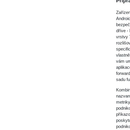
Připr
Zařízen
Androi
bezpečn
dříve -
vrstvy 
rozlišo
specifi
vlastně
vám umo
aplikac
forwar
sadu f
Kombin
nazvano
metriky
podniko
příkaz
poskytu
podniko