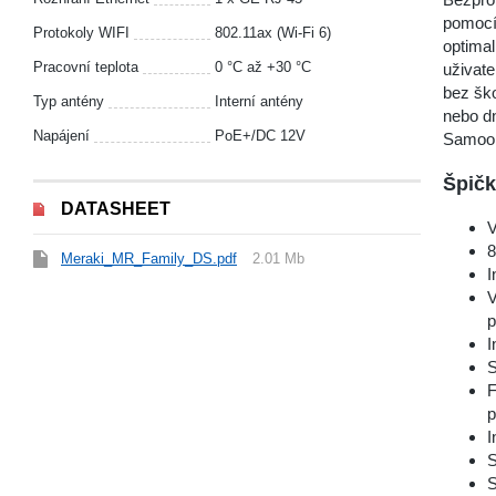
pomocí 
Protokoly WIFI
802.11ax (Wi-Fi 6)
optimal
Pracovní teplota
0 °С až +30 °С
uživat
bez ško
Typ antény
Interní antény
nebo dn
Napájení
PoE+/DC 12V
Samoob
Špičk
DATASHEET
V
8
Meraki_MR_Family_DS.pdf
2.01 Mb
I
V
p
I
S
F
p
I
S
S