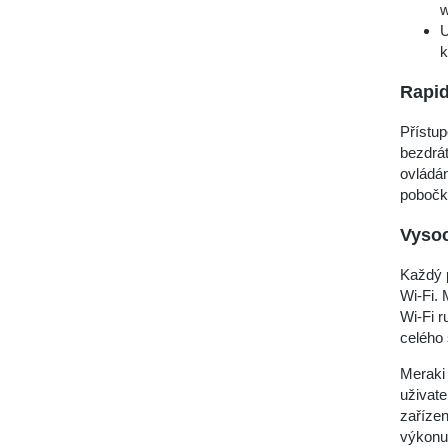
U
k
Rapid
Přístup
bezdrát
ovládá
pobočk
Vyso
Každý p
Wi-Fi. 
Wi-Fi r
celého
Meraki 
uživate
zařízen
výkonu,