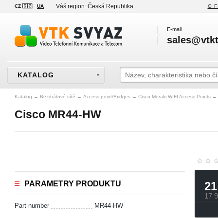
Váš region:
Česká Republika
CZ 🇨🇿
UA
O F
E-mail
sales@vtkt
KATALOG
Katalog
→
Bezdrátové sítě
→
Access point/Bridges
→
Cisco Meraki WIFI Access Points
→
Cisco MR44-HW
PARAMETRY PRODUKTU
21
17 
Part number
MR44-HW