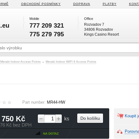
IRMĚ
OBCHODNÍ PODMÍNKY
DOPRAVA
PLATBY
KONT
Mobile
Office
.eu
777 209 321
Rozvadov 7
34806 Rozvadov
775 279 795
Kings Casino Resort
Meraki Indoor Access Points
→
Meraki Indoor WIFI 6 Access Points
Part number:
MR44-HW
Koupit j
 750 Kč
Do košíku
ks
976 Kč bez DPH
Porovna
NA DOTAZ