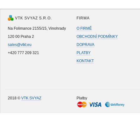
VTK SVYAZ S.R.O.
FIRMA
Na Folimance 2155/15, Vinohrady
O FIRMĚ
120 00 Praha 2
OBCHODNÍ PODMÍNKY
sales@vtkt.eu
DOPRAVA
+420 777 209 321
PLATBY
KONTAKT
2018 ©
VTK SVYAZ
Platby