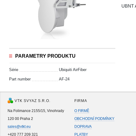
UBNT A
PARAMETRY PRODUKTU
Série
Ubiquiti AirFiber
Part number
AF-24
VTK SVYAZ S.R.O.
FIRMA
Na Folimance 2155/15, Vinohrady
O FIRMĚ
120 00 Praha 2
OBCHODNÍ PODMÍNKY
sales@vtkt.eu
DOPRAVA
+420 777 209 321
PLATBY