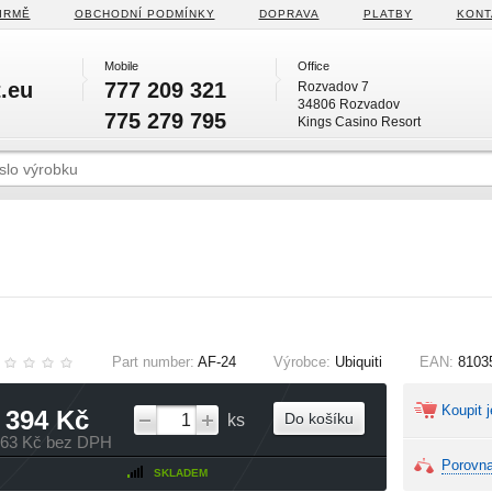
IRMĚ
OBCHODNÍ PODMÍNKY
DOPRAVA
PLATBY
KONT
Mobile
Office
.eu
777 209 321
Rozvadov 7
34806 Rozvadov
775 279 795
Kings Casino Resort
Part number:
AF-24
Výrobce:
Ubiquiti
EAN:
8103
Koupit j
 394 Kč
Do košíku
ks
863 Kč bez DPH
Porovna
SKLADEM