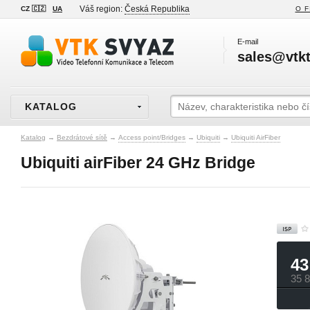
Váš region:
Česká Republika
CZ 🇨🇿
UA
O F
E-mail
sales@vtkt
KATALOG
Katalog
→
Bezdrátové sítě
→
Access point/Bridges
→
Ubiquiti
→
Ubiquiti AirFiber
Ubiquiti airFiber 24 GHz Bridge
43
35 