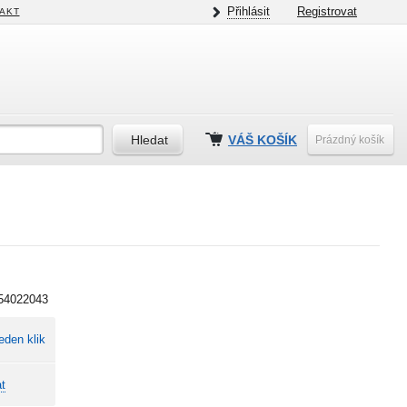
Přihlásit
Registrovat
AKT
VÁŠ KOŠÍK
Prázdný košík
54022043
eden klik
t