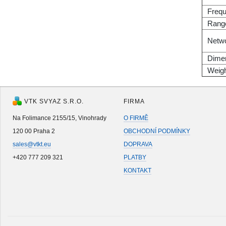
Freq
Rang
Netwo
Dime
Weig
VTK SVYAZ S.R.O.
FIRMA
Na Folimance 2155/15, Vinohrady
O FIRMĚ
120 00 Praha 2
OBCHODNÍ PODMÍNKY
sales@vtkt.eu
DOPRAVA
+420 777 209 321
PLATBY
KONTAKT