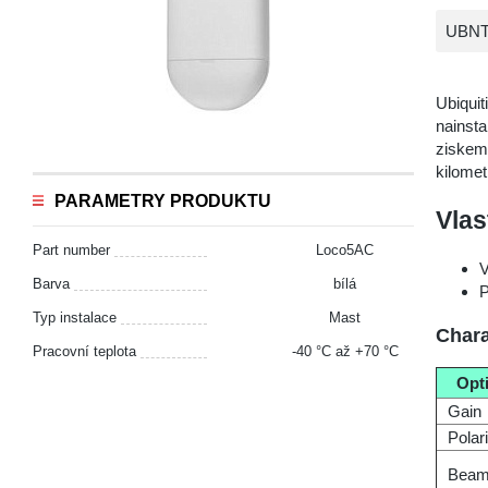
UBNT 
Ubiqui
nainsta
ziskem 
kilomet
PARAMETRY PRODUKTU
Vlas
Part number
Loco5AC
V
Barva
bílá
P
Typ instalace
Mast
Chara
Pracovní teplota
-40 °С až +70 °С
Opt
Gain
Polar
Beam