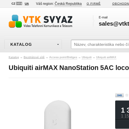
Váš region:
Česká Republika
CZ 🇨🇿
UA
O FIRMĚ
OBCHODN
E-mail
sales@vtkt
KATALOG
Katalog
→
Bezdrátové sítě
→
Access point/Bridges
→
Ubiquiti
→
Ubiquiti airMAX
Ubiquiti airMAX NanoStation 5AC loco
1 
1 1