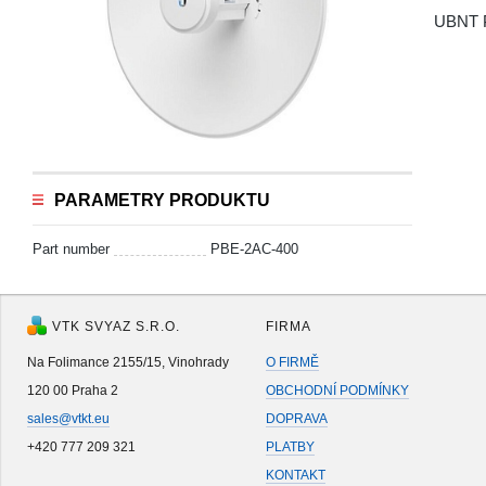
UBNT 
PARAMETRY PRODUKTU
Part number
PBE-2AC-400
VTK SVYAZ S.R.O.
FIRMA
Na Folimance 2155/15, Vinohrady
O FIRMĚ
120 00 Praha 2
OBCHODNÍ PODMÍNKY
sales@vtkt.eu
DOPRAVA
+420 777 209 321
PLATBY
KONTAKT