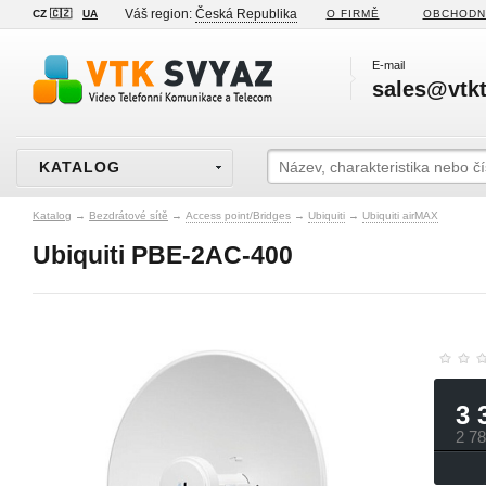
Váš region:
Česká Republika
CZ 🇨🇿
UA
O FIRMĚ
OBCHODN
E-mail
sales@vtkt
KATALOG
Katalog
→
Bezdrátové sítě
→
Access point/Bridges
→
Ubiquiti
→
Ubiquiti airMAX
Ubiquiti PBE-2AC-400
3 
2 7