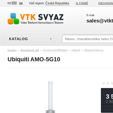
Váš region:
Česká Republika
CZ 🇨🇿
UA
O FIRMĚ
OBCHODN
E-mail
sales@vtkt
KATALOG
Katalog
→
Bezdrátové sítě
→
Access point/Bridges
→
Ubiquiti
→
Ubiquiti Antenna
Ubiquiti AMO-5G10
3 
2 9