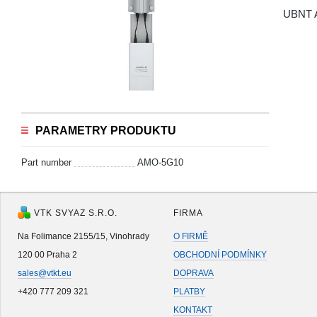
UBNT A
PARAMETRY PRODUKTU
Part number
AMO-5G10
VTK SVYAZ S.R.O.
FIRMA
Na Folimance 2155/15, Vinohrady
O FIRMĚ
120 00 Praha 2
OBCHODNÍ PODMÍNKY
sales@vtkt.eu
DOPRAVA
+420 777 209 321
PLATBY
KONTAKT