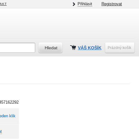
Přihlásit
Registrovat
AKT
VÁŠ KOŠÍK
Prázdný košík
457162292
eden klik
t