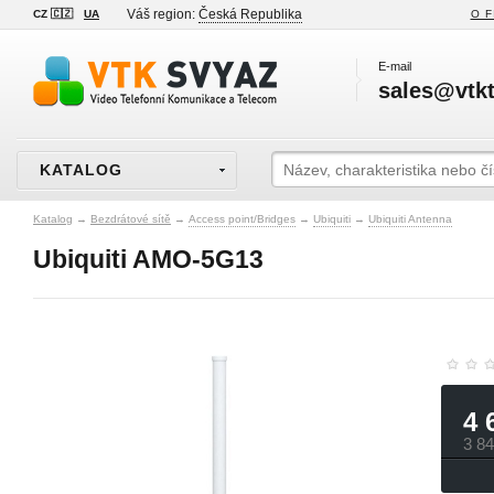
Váš region:
Česká Republika
CZ 🇨🇿
UA
O F
E-mail
sales@vtkt
KATALOG
Katalog
→
Bezdrátové sítě
→
Access point/Bridges
→
Ubiquiti
→
Ubiquiti Antenna
Ubiquiti AMO-5G13
4 
3 8