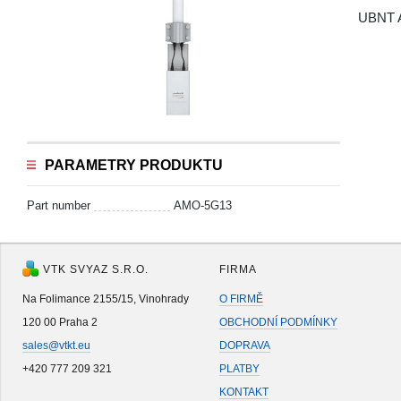
UBNT A
PARAMETRY PRODUKTU
Part number
AMO-5G13
VTK SVYAZ S.R.O.
FIRMA
Na Folimance 2155/15, Vinohrady
O FIRMĚ
120 00 Praha 2
OBCHODNÍ PODMÍNKY
sales@vtkt.eu
DOPRAVA
+420 777 209 321
PLATBY
KONTAKT