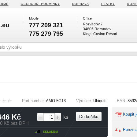
IRMĚ
OBCHODNÍ PODMÍNKY
DOPRAVA
PLATBY
KONT
Mobile
Office
.eu
777 209 321
Rozvadov 7
34806 Rozvadov
775 279 795
Kings Casino Resort
Part number:
AMO-5G13
Výrobce:
Ubiquiti
EAN:
8592
Koupit j
646 Kč
Do košíku
ks
40 Kč bez DPH
Porovna
SKLADEM