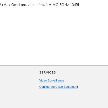
irMax Omni ant. všesměrová MIMO 5GHz 13dBi
SERVICES
Video Surveillance
Configuring Cisco Equipment