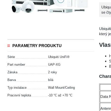
Ubiqu
se čt
Ubiquit
který 
Vlas
PARAMETRY PRODUKTU
H
Série
Ubiquiti UniFi®
S
Part number
UAP-XG
B
Záruka
2 roky
Chara
Barva
bílá
Typ instalace
Wall Mount/Ceiling
Pracovní teplota
-10 °С až +70 °С
Data 
Anten