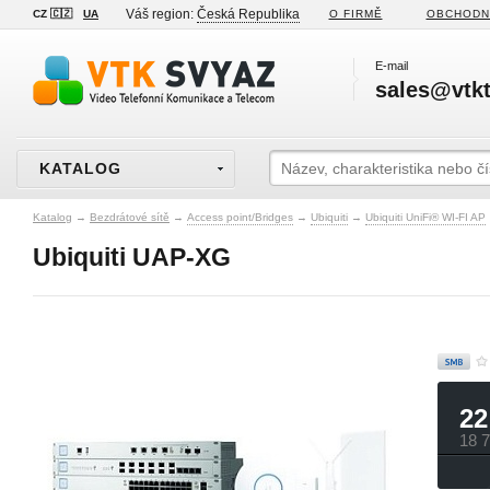
Váš region:
Česká Republika
CZ 🇨🇿
UA
O FIRMĚ
OBCHODN
E-mail
sales@vtkt
KATALOG
Katalog
→
Bezdrátové sítě
→
Access point/Bridges
→
Ubiquiti
→
Ubiquiti UniFi® WI-FI AP
Ubiquiti UAP-XG
22
18 