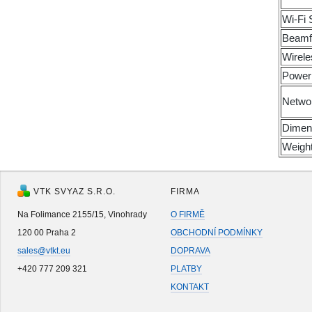
Wi-Fi 
Beamf
Wirele
Power
Networ
Dimen
Weigh
VTK SVYAZ S.R.O.
FIRMA
Na Folimance 2155/15, Vinohrady
O FIRMĚ
120 00 Praha 2
OBCHODNÍ PODMÍNKY
sales@vtkt.eu
DOPRAVA
+420 777 209 321
PLATBY
KONTAKT