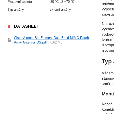
Pracovní teplota
-30 °С až +70 °С
anténo
výpočte
Typ antény
Externí antény
srovnán
Na rozd
DATASHEET
vyzařov
vodorov
Cisco Aironet Six-Element Dual-Band MIMO Patch
tvarem 
Array Antenna_DS.pdf
0.62 Mb
izotrop
izotrop
Typ 
Všesmě
stupňov
směrec
Mont
Každá a
konekt