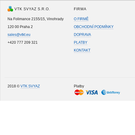
VTK SVYAZ S.R.O.
FIRMA
Na Folimance 2155/15, Vinohrady
O FIRMĚ
120 00 Praha 2
OBCHODNÍ PODMÍNKY
sales@vtkt.eu
DOPRAVA
+420 777 209 321
PLATBY
KONTAKT
2018 ©
VTK SVYAZ
Platby