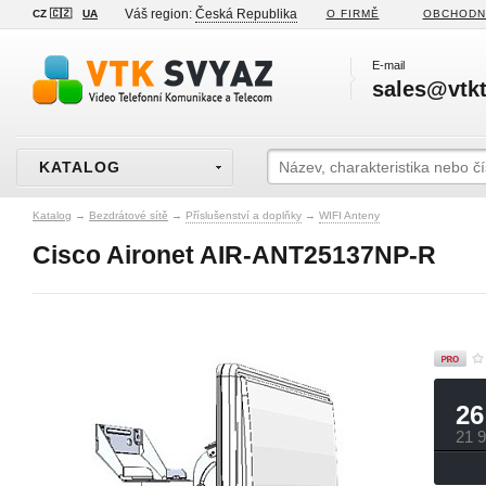
Váš region:
Česká Republika
CZ 🇨🇿
UA
O FIRMĚ
OBCHODN
E-mail
sales@vtkt
KATALOG
Katalog
→
Bezdrátové sítě
→
Příslušenství a doplňky
→
WIFI Anteny
Cisco Aironet AIR-ANT25137NP-R
26
21 