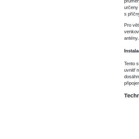
průměr
určeny 
s příč
Pro vět
venkovn
antény.
Instal
Tento s
uvnitř 
dosáhno
připoj
Techn