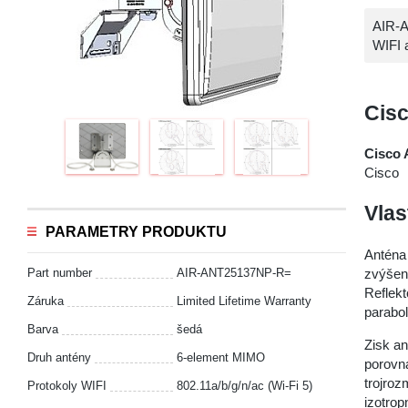
AIR-A
WIFI 
Cis
Cisco
Cisco
Vlas
PARAMETRY PRODUKTU
Anténa 
zvýšení
Part number
AIR-ANT25137NP-R=
Reflekt
Záruka
Limited Lifetime Warranty
parabo
Barva
šedá
Zisk an
Druh antény
6-element MIMO
porovná
trojro
Protokoly WIFI
802.11a/b/g/n/ac (Wi-Fi 5)
izotrop