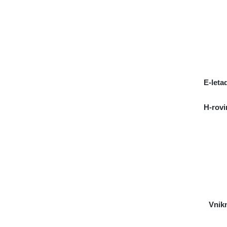
E-leta
H-rovi
Vnikn