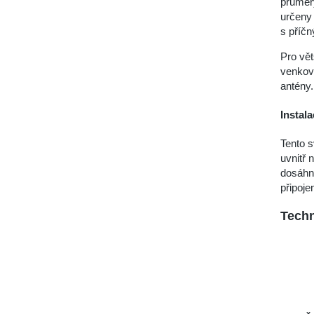
průměr
určeny 
s příč
Pro vět
venkovn
antény.
Instal
Tento s
uvnitř 
dosáhno
připoj
Techn