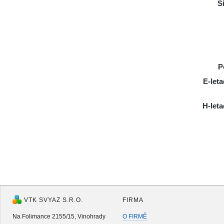
Š
P
E-let
H-leta
VTK SVYAZ S.R.O.
FIRMA
Na Folimance 2155/15, Vinohrady
O FIRMĚ