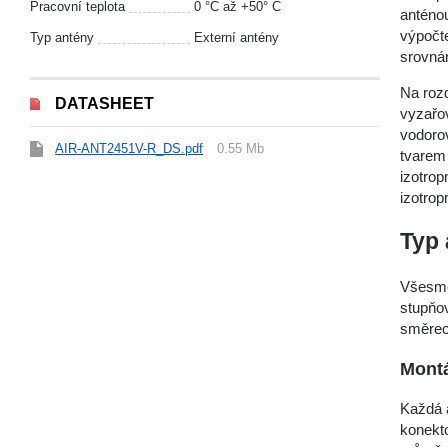
Pracovní teplota
0 °C až +50° C
anténo
výpočte
Typ antény
Externí antény
srovnán
Na rozd
DATASHEET
vyzařov
vodorov
AIR-ANT2451V-R_DS.pdf
0.55 Mb
tvarem 
izotrop
izotrop
Typ 
Všesmě
stupňov
směrec
Mont
Každá a
konekt