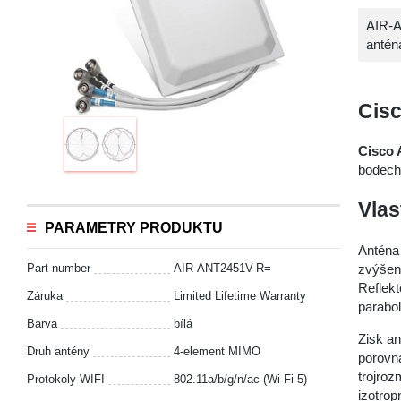
AIR-A
anténa
Cis
Cisco
bodech
Vlas
PARAMETRY PRODUKTU
Anténa 
zvýšení
Part number
AIR-ANT2451V-R=
Reflekt
Záruka
Limited Lifetime Warranty
parabo
Barva
bílá
Zisk an
Druh antény
4-element MIMO
porovná
trojro
Protokoly WIFI
802.11a/b/g/n/ac (Wi-Fi 5)
izotrop