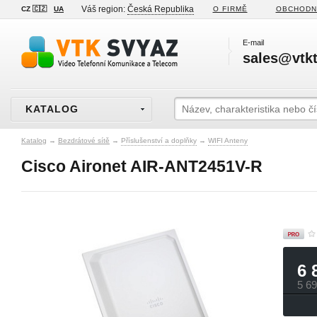
Váš region:
Česká Republika
CZ 🇨🇿
UA
O FIRMĚ
OBCHODN
E-mail
sales@vtkt
KATALOG
Katalog
→
Bezdrátové sítě
→
Příslušenství a doplňky
→
WIFI Anteny
Cisco Aironet AIR-ANT2451V-R
6 
5 6