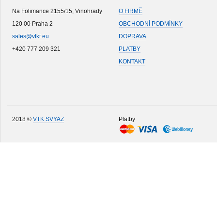
Na Folimance 2155/15, Vinohrady
O FIRMĚ
120 00 Praha 2
OBCHODNÍ PODMÍNKY
sales@vtkt.eu
DOPRAVA
+420 777 209 321
PLATBY
KONTAKT
2018 ©
VTK SVYAZ
Platby