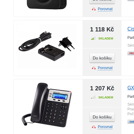
Porovnat
1 118 Kč
Ci
Par
SKLADEM
Sér
Do košíku
Porovnat
1 207 Kč
GX
Par
SKLADEM
Sér
Pra
Poč
Do košíku
Porovnat