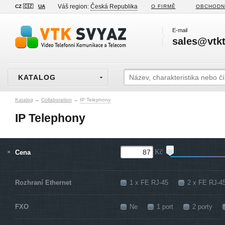
Váš region:
Česká Republika
CZ 🇨🇿
UA
O FIRMĚ
OBCHODN
E-mail
sales@vtkt
KATALOG
Katalog
→
Collaboration
→
IP Telephony
IP Telephony
Cena
Kč
Rozhraní Ethernet
1 x FE RJ-45
2 x FE RJ-4
FXO
Ne
1 port
2 porty