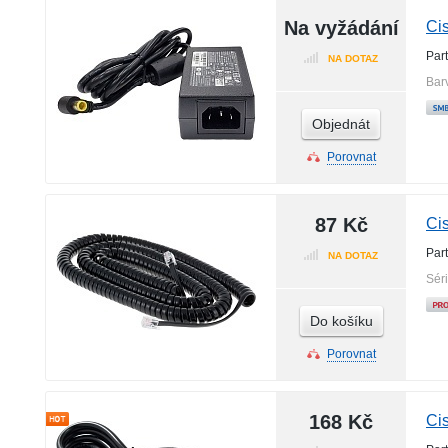
Na vyžádání
Ci
Par
NA DOTAZ
Bar
Objednát
Porovnat
87 Kč
Ci
Par
NA DOTAZ
Sér
Do košíku
Porovnat
168 Kč
Ci