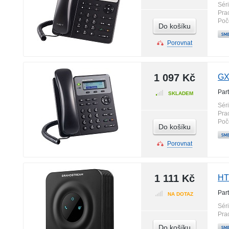
Sér
Pra
Poč
Do košíku
Porovnat
1 097 Kč
GX
Par
SKLADEM
Sér
Pra
Poč
Do košíku
Porovnat
1 111 Kč
HT
Par
NA DOTAZ
Sér
Pra
Do košíku