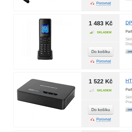
Porovnat
1 483 Kč
DP
Par
SKLADEM
Sér
Disp
Do košíku
Porovnat
1 522 Kč
HT
Par
SKLADEM
Sér
Pra
Do košíku
Porovnat