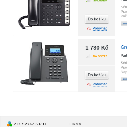
SKLADEM
Sér
Pra
Poč
Do košíku
Porovnat
1 730 Kč
Gr
Par
NA DOTAZ
Sér
Pra
Nap
Do košíku
Porovnat
VTK SVYAZ S.R.O.
FIRMA