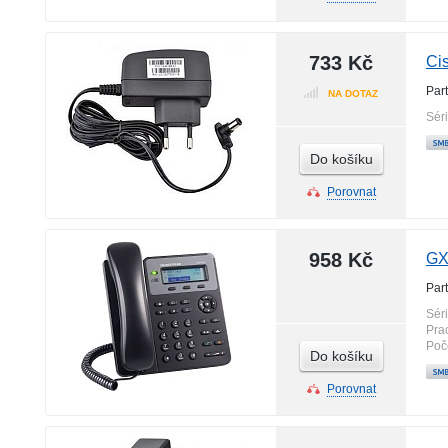
733 Kč
Ci
Par
NA DOTAZ
Sér
Do košíku
Porovnat
958 Kč
GX
Par
Sér
Pra
Poč
Do košíku
Porovnat