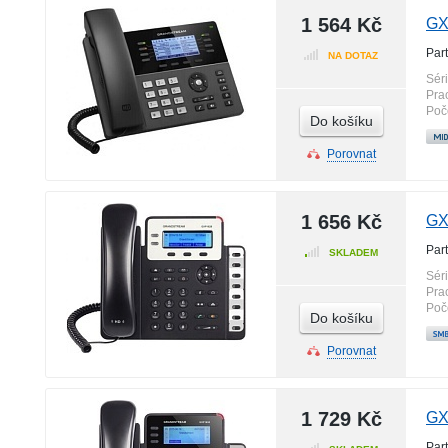
1 564 Kč
GX
Par
NA DOTAZ
Sér
Pra
Poč
Do košíku
Porovnat
1 656 Kč
GX
Par
SKLADEM
Sér
Pra
Poč
Do košíku
Porovnat
1 729 Kč
GX
Par