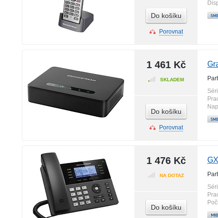
Disp
Do košíku
Porovnat
1 461 Kč
Gr
Par
SKLADEM
Sér
Pra
Nap
Do košíku
Porovnat
1 476 Kč
GX
Par
NA DOTAZ
Sér
Pra
Poč
Do košíku