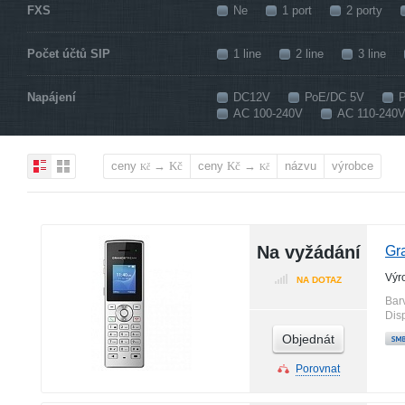
FXS
Ne
1 port
2 porty
Počet účtů SIP
1 line
2 line
3 line
Napájení
DC12V
РоЕ/DC 5V
AC 100-240V
AC 110-240
ceny
→
ceny
→
názvu
výrobce
Kč
Kč
Kč
Kč
Na vyžádání
Gr
Výr
NA DOTAZ
Bar
Disp
Objednát
Porovnat