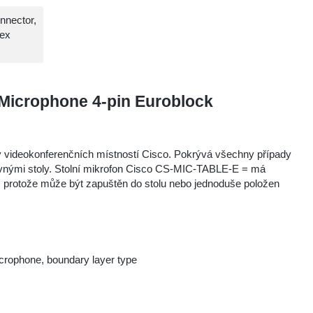
nnector,
ex
Microphone 4-pin Euroblock
my videokonferenčních místností Cisco. Pokrývá všechny případy
 pevnými stoly. Stolní mikrofon Cisco CS-MIC-TABLE-E = má
ly, protože může být zapuštěn do stolu nebo jednoduše položen
icrophone, boundary layer type