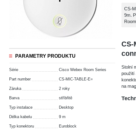
CS-MI
9m. P
Room 
CS-M
con
PARAMETRY PRODUKTU
Stolní 
Série
Cisco Webex Room Series
použití
Part number
CS-MIC-TABLE-E=
konekto
na mag
Záruka
2 roky
Techn
Barva
stříbřitě
Typ instalace
Desktop
Délka kabelu
9 m
Typ konektoru
Euroblock