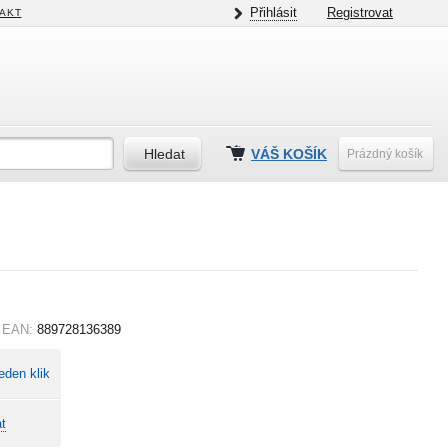
Přihlásit
Registrovat
AKT
VÁŠ KOŠÍK
Prázdný košík
EAN:
889728136389
eden klik
t