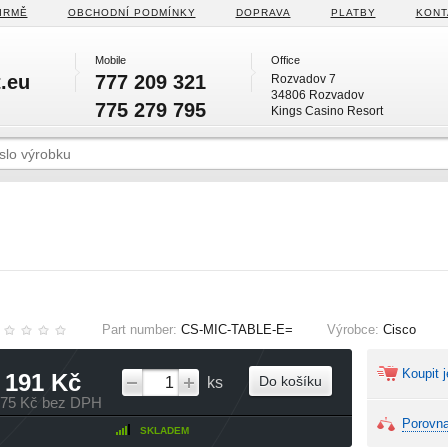
IRMĚ
OBCHODNÍ PODMÍNKY
DOPRAVA
PLATBY
KONT
Mobile
Office
.eu
777 209 321
Rozvadov 7
34806 Rozvadov
775 279 795
Kings Casino Resort
Part number:
CS-MIC-TABLE-E=
Výrobce:
Cisco
Koupit j
 191 Kč
Do košíku
ks
075 Kč bez DPH
Porovna
SKLADEM