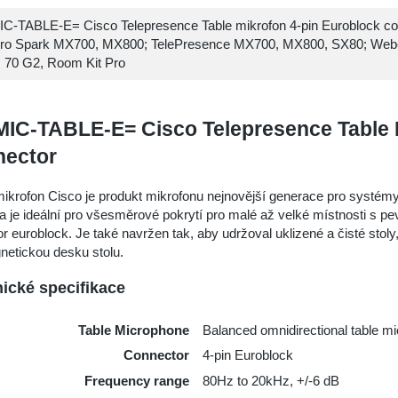
C-TABLE-E= Cisco Telepresence Table mikrofon 4-pin Euroblock co
ro Spark MX700, MX800; TelePresence MX700, MX800, SX80; Web
70 G2, Room Kit Pro
IC-TABLE-E= Cisco Telepresence Table 
nector
mikrofon Cisco je produkt mikrofonu nejnovější generace pro systé
 a je ideální pro všesměrové pokrytí pro malé až velké místnosti s
r euroblock. Je také navržen tak, aby udržoval uklizené a čisté sto
netickou desku stolu.
ické specifikace
Table Microphone
Balanced omnidirectional table m
Connector
4-pin Euroblock
Frequency range
80Hz to 20kHz, +/-6 dB