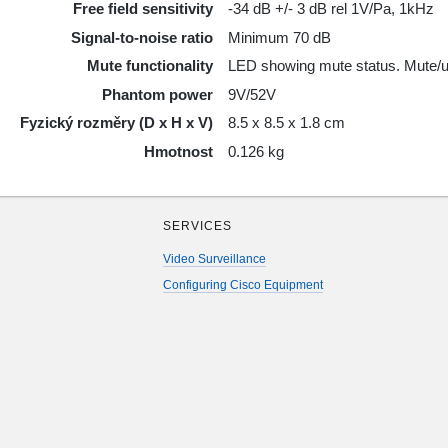
Free field sensitivity
-34 dB +/- 3 dB rel 1V/Pa, 1kHz
Signal-to-noise ratio
Minimum 70 dB
Mute functionality
LED showing mute status. Mute/
Phantom power
9V/52V
Fyzický rozměry (D x H x V)
8.5 x 8.5 x 1.8 cm
Hmotnost
0.126 kg
SERVICES
Video Surveillance
Configuring Cisco Equipment