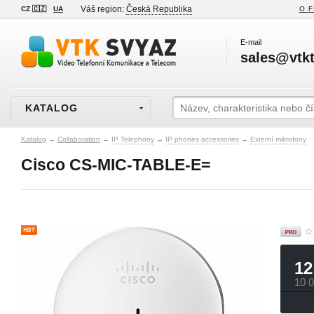
Váš region:
Česká Republika
CZ 🇨🇿
UA
O F
E-mail
sales@vtkt
KATALOG
Katalog
→
Collaboration
→
IP Telephony
→
IP phones accessories
→
Externí mikrofony
Cisco CS-MIC-TABLE-E=
12
10 