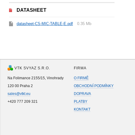
DATASHEET
datasheet-CS-MIC-TABLE-E.pdf
0.35 Mb
VTK SVYAZ S.R.O.
FIRMA
Na Folimance 2155/15, Vinohrady
O FIRMĚ
120 00 Praha 2
OBCHODNÍ PODMÍNKY
sales@vtkt.eu
DOPRAVA
+420 777 209 321
PLATBY
KONTAKT