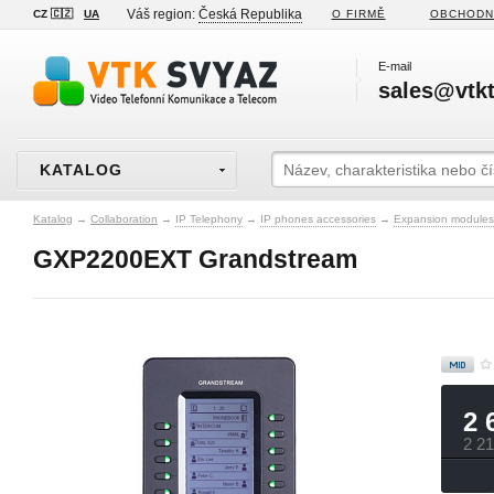
Váš region:
Česká Republika
CZ 🇨🇿
UA
O FIRMĚ
OBCHODN
E-mail
sales@vtkt
KATALOG
Katalog
→
Collaboration
→
IP Telephony
→
IP phones accessories
→
Expansion modules
GXP2200EXT Grandstream
2 
2 2