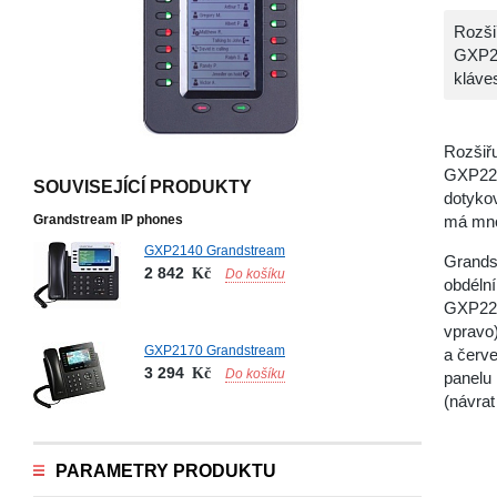
Rozši
GXP22
kláve
Rozšiř
GXP220
SOUVISEJÍCÍ PRODUKTY
dotykov
Grandstream IP phones
má mno
GXP2140 Grandstream
Grands
2 842
Kč
Do košíku
obdélní
GXP220
vpravo)
GXP2170 Grandstream
a červ
3 294
Kč
Do košíku
panelu
(návrat
PARAMETRY PRODUKTU