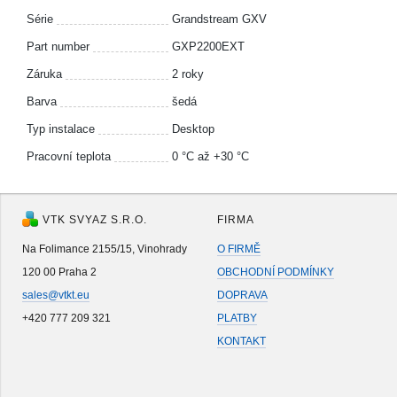
Série
Grandstream GXV
Part number
GXP2200EXT
Záruka
2 roky
Barva
šedá
Typ instalace
Desktop
Pracovní teplota
0 °С až +30 °С
VTK SVYAZ S.R.O.
FIRMA
Na Folimance 2155/15, Vinohrady
O FIRMĚ
120 00 Praha 2
OBCHODNÍ PODMÍNKY
sales@vtkt.eu
DOPRAVA
+420 777 209 321
PLATBY
KONTAKT