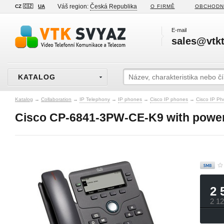
Váš region:
Česká Republika
CZ 🇨🇿
UA
O FIRMĚ
OBCHODN
E-mail
sales@vtkt
KATALOG
Katalog
→
Collaboration
→
IP Telephony
→
IP phones
→
Cisco IP phones
→
Cisco IP Ph
Cisco CP-6841-3PW-CE-K9 with power
2 
2 1