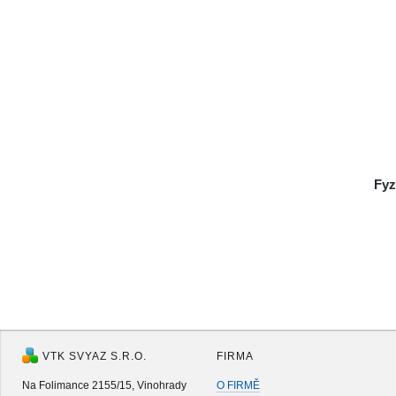
Fyz
VTK SVYAZ S.R.O.
FIRMA
Na Folimance 2155/15, Vinohrady
O FIRMĚ