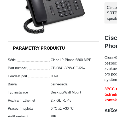
Cisco
SRTP,
speak
Cisc
Pho
PARAMETRY PRODUKTU
Cisco®
Série
Cisco IP Phone 6800 MPP
bezpečn
Part number
CP-6841-3PW-CE-K9=
zvukové
pro pod
Headset port
RJ-9
systém
Barva
černě-šedá
3PCC t
Typ instalace
Desktop/Wall Mount
ústřed
kontak
Rozhraní Ethernet
2 x GE RJ-45
Pracovní teplota
0 °С až +30 °С
Klíčo
VoIP protokol
SIP