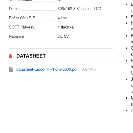
E
Displej
396x162 3.5" backlit LCD
z
S
Počet účtů SIP
4 line
H
SOFT Klávesy
4 tlačítka
A
P
Napájení
DC 5V
n
O
s
DATASHEET
F
b
datasheet-Cisco-IP-Phone-6800.pdf
0.67 Mb
M
J
s
s
M
s
T