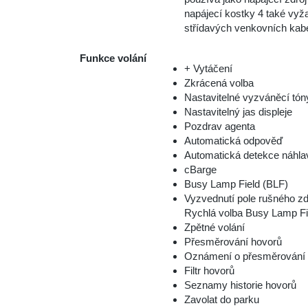
napájecí kostky 4 také vyža
střídavých venkovních kabe
Funkce volání
+ Vytáčení
Zkrácená volba
Nastavitelné vyzváněcí tóny
Nastavitelný jas displeje
Pozdrav agenta
Automatická odpověď
Automatická detekce náhla
cBarge
Busy Lamp Field (BLF)
Vyzvednutí pole rušného zd
Rychlá volba Busy Lamp Fi
Zpětné volání
Přesměrování hovorů
Oznámení o přesměrování 
Filtr hovorů
Seznamy historie hovorů
Zavolat do parku