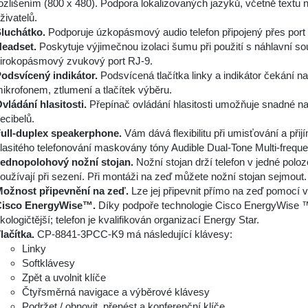
ozlišením (800 x 480). Podpora lokalizovaných jazyků, včetně textu 
živatelů.
luchátko.
Podporuje úzkopásmový audio telefon připojený přes port
eadset.
Poskytuje výjimečnou izolaci šumu při použití s náhlavní s
irokopásmový zvukový port RJ-9.
odsvícený indikátor.
Podsvícená tlačítka linky a indikátor čekání 
ikrofonem, ztlumení a tlačítek výběru.
vládání hlasitosti.
Přepínač ovládání hlasitosti umožňuje snadné na
ecibelů.
ull-duplex speakerphone.
Vám dává flexibilitu při umisťování a přij
lasitého telefonování maskovány tóny Audible Dual-Tone Multi-freq
ednopolohový nožní stojan.
Nožní stojan drží telefon v jedné poloz
oužívají při sezení. Při montáži na zeď můžete nožní stojan sejmout.
ožnost připevnění na zeď.
Lze jej připevnit přímo na zeď pomocí 
Cisco EnergyWise™.
Díky podpoře technologie Cisco EnergyWise ™ 
kologičtější; telefon je kvalifikován organizací Energy Star.
lačítka.
CP-8841-3PCC-K9 má následující klávesy:
Linky
Softklávesy
Zpět a uvolnit klíče
Čtyřsměrná navigace a výběrové klávesy
Podržet / obnovit, přenést a konferenční klíče