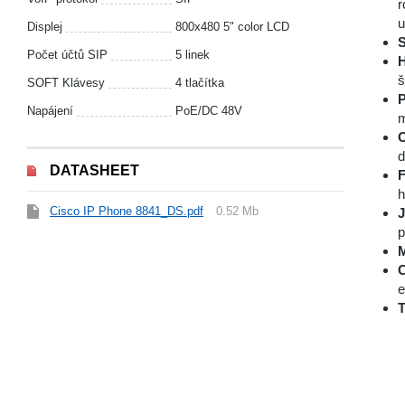
r
u
Displej
800x480 5" color LCD
S
Počet účtů SIP
5 linek
H
š
SOFT Klávesy
4 tlačítka
P
Napájení
PoE/DC 48V
m
O
d
DATASHEET
F
h
Cisco IP Phone 8841_DS.pdf
0.52 Mb
J
p
M
e
T