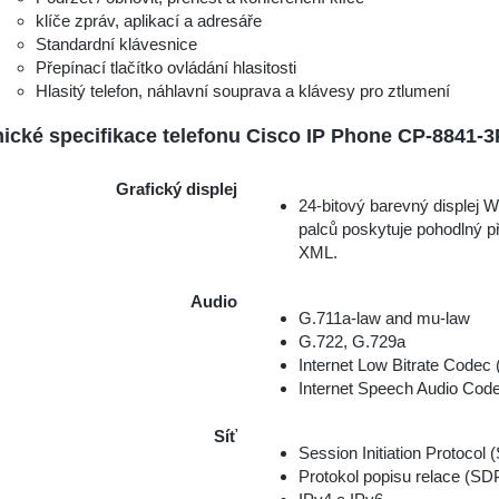
klíče zpráv, aplikací a adresáře
Standardní klávesnice
Přepínací tlačítko ovládání hlasitosti
Hlasitý telefon, náhlavní souprava a klávesy pro ztlumení
ické specifikace telefonu Cisco IP Phone CP-8841-
Grafický displej
24-bitový barevný displej 
palců poskytuje pohodlný p
XML.
Audio
G.711a-law and mu-law
G.722, G.729a
Internet Low Bitrate Codec 
Internet Speech Audio Cod
Síť
Session Initiation Protocol (
Protokol popisu relace (SD