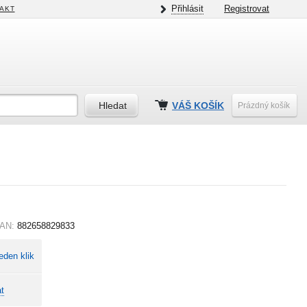
Přihlásit
Registrovat
AKT
VÁŠ KOŠÍK
Prázdný košík
AN:
882658829833
eden klik
t