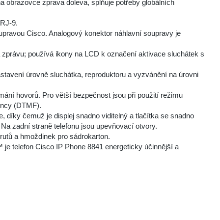
na obrazovce zprava doleva, splňuje potřeby globálních
 RJ-9.
oupravou Cisco. Analogový konektor náhlavní soupravy je
na zprávu; používá ikony na LCD k označení aktivace sluchátek s
stavení úrovně sluchátka, reproduktoru a vyzvánění na úrovni
ímání hovorů. Pro větší bezpečnost jsou při použití režimu
uency (DTMF).
e, díky čemuž je displej snadno viditelný a tlačítka se snadno
 Na zadní straně telefonu jsou upevňovací otvory.
vrutů a hmoždinek pro sádrokarton.
je telefon Cisco IP Phone 8841 energeticky účinnější a