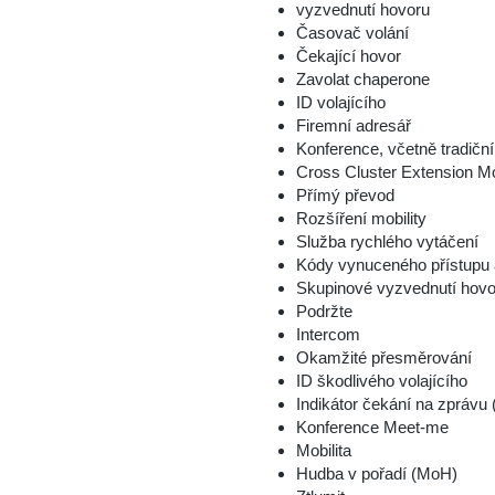
vyzvednutí hovoru
Časovač volání
Čekající hovor
Zavolat chaperone
ID volajícího
Firemní adresář
Konference, včetně tradiční 
Cross Cluster Extension M
Přímý převod
Rozšíření mobility
Služba rychlého vytáčení
Kódy vynuceného přístupu a 
Skupinové vyzvednutí hovo
Podržte
Intercom
Okamžité přesměrování
ID škodlivého volajícího
Indikátor čekání na zprávu
Konference Meet-me
Mobilita
Hudba v pořadí (MoH)