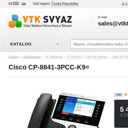
Váš region:
Česká Republika
CZ 🇨🇿
UA
O F
E-mail
sales@vtkt
KATALOG
Katalog
→
Collaboration
→
IP Telephony
→
IP phones
→
Cisco IP phones
→
Cisco IP Ph
Cisco CP-8841-3PCC-K9=
5 
4 5