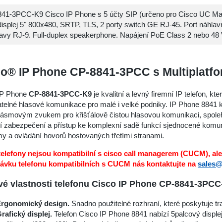
41-3PCC-K9 Cisco IP Phone s 5 účty SIP (určeno pro Cisco UC Ma
isplej 5" 800x480, SRTP, TLS, 2 porty switch GE RJ-45. Port náhlav
avy RJ-9. Full-duplex speakerphone. Napájení PoE Class 2 nebo 4
o® IP Phone CP-8841-3PCC s Multiplatf
IP Phone
CP-8841-3PCC-K9
je kvalitní a levný firemní IP telefon, k
telné hlasové komunikace pro malé i velké podniky. IP Phone 8841 
pásmovým zvukem pro křišťálově čistou hlasovou komunikaci, spolehl
 zabezpečení a přístup ke komplexní sadě funkcí sjednocené komuni
my a ovládání hovorů hostovaných třetími stranami.
elefony nejsou kompatibilní s cisco call managerem (CUCM), ale
ávku telefonu kompatibilních s CUCM nás kontaktujte na
sales@
vé vlastnosti telefonu Cisco IP Phone CP-8841-3PCC
rgonomický design.
Snadno použitelné rozhraní, které poskytuje tr
rafický displej.
Telefon Cisco IP Phone 8841 nabízí 5palcový disple