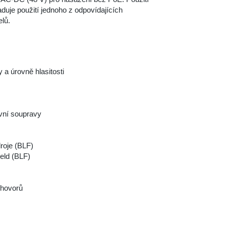
duje použití jednoho z odpovídajících
lů.
 a úrovně hlasitosti
vní soupravy
roje (BLF)
eld (BLF)
hovorů