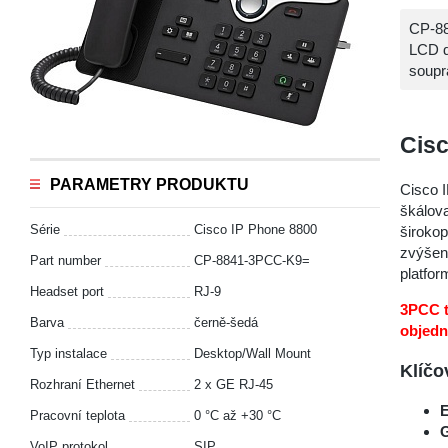
CP-88
LCD d
soupr
Cisc
PARAMETRY PRODUKTU
Cisco 
škálova
Série
Cisco IP Phone 8800
široko
zvýšení
Part number
CP-8841-3PCC-K9=
platfor
Headset port
RJ-9
3PCC t
Barva
černě-šedá
objedn
Typ instalace
Desktop/Wall Mount
Klíčo
Rozhraní Ethernet
2 x GE RJ-45
E
Pracovní teplota
0 °С až +30 °С
G
VoIP protokol
SIP