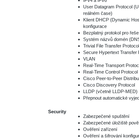
IPv4 a IPv6
User Datagram Protocol (U
reálném čase)
Klient DHCP (Dynamic Host 
konfigurace
Bezplatný protokol pro řeš
Systém názvů domén (DN
Trivial File Transfer Protoc
Secure Hypertext Transfer
VLAN
Real-Time Transport Protoc
Real-Time Control Protoco
Cisco Peer-to-Peer Distrib
Cisco Discovery Protocol
LLDP (včetně LLDP-MED)
Přepnout automatické vyjed
Security
Zabezpečené spuštění
Zabezpečené úložiště pově
Ověření zařízení
Ověření a šifrování konfig