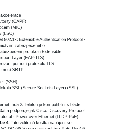
 akcelerace
utority (CAPF)
robcem (MIC)
y (LSC)
t 802.1x: Extensible Authentication Protocol -
řednictvím zabezpečeného
abezpečení protokolu Extensible
ansport Layer (EAP-TLS)
ifrování pomocí protokolu TLS
 pomocí SRTP
ell (SSH)
otokolu SSL (Secure Sockets Layer) (SSL)
et třída 2. Telefon je kompatibilní s blade
3at a podporuje jak Cisco Discovery Protocol,
rotocol - Power over Ethernet (LLDP-PoE).
be 4.
Tato volitelná kostka napájení se
j AC-DC (48 V) pro nasazení bez PoE. Použití