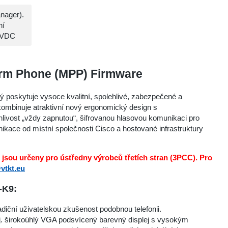
nager).
ní
8 VDC
orm Phone (MPP) Firmware
terý poskytuje vysoce kvalitní, spolehlivé, zabezpečené a
kombinuje atraktivní nový ergonomický design s
ivost „vždy zapnutou“, šifrovanou hlasovou komunikaci pro
kace od místní společnosti Cisco a hostované infrastruktury
 jsou určeny pro ústředny výrobců třetích stran (3PCC). Pro
vtkt.eu
-K9:
adiční uživatelskou zkušenost podobnou telefonii.
j. širokoúhlý VGA podsvícený barevný displej s vysokým