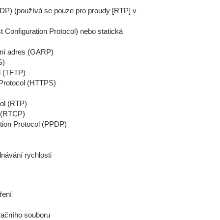
DP) (používá se pouze pro proudy [RTP] v
Configuration Protocol) nebo statická
ení adres (GARP)
S)
ol (TFTP)
 Protocol (HTTPS)
ol (RTP)
l (RTCP)
ution Protocol (PPDP)
návání rychlosti
ření
uračního souboru