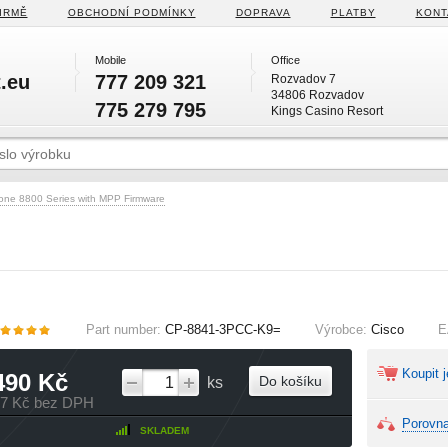
IRMĚ
OBCHODNÍ PODMÍNKY
DOPRAVA
PLATBY
KONT
Mobile
Office
.eu
777 209 321
Rozvadov 7
34806 Rozvadov
775 279 795
Kings Casino Resort
one 8800 Series with MPP Firmware
Part number:
CP-8841-3PCC-K9=
Výrobce:
Cisco
E
Koupit j
490 Kč
Do košíku
ks
37 Kč bez DPH
Porovna
SKLADEM