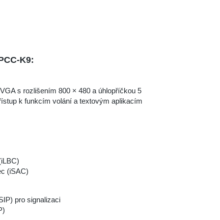
3PCC-K9:
WVGA s rozlišením 800 × 480 a úhlopříčkou 5
řístup k funkcím volání a textovým aplikacím
(iLBC)
ec (iSAC)
SIP) pro signalizaci
P)