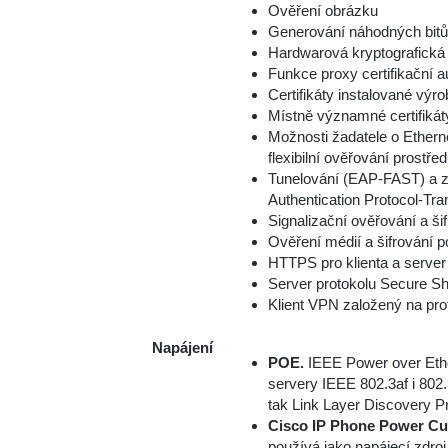
Ověření obrázku
Generování náhodných bitů
Hardwarová kryptografická
Funkce proxy certifikační a
Certifikáty instalované vý
Místně významné certifikát
Možnosti žadatele o Etherne
flexibilní ověřování prost
Tunelování (EAP-FAST) a z
Authentication Protocol-Tr
Signalizační ověřování a š
Ověření médií a šifrování
HTTPS pro klienta a server
Server protokolu Secure Sh
Klient VPN založený na pr
Napájení
POE.
IEEE Power over Ethern
servery IEEE 802.3af i 802.
tak Link Layer Discovery P
Cisco IP Phone Power Cu
používá jako napájecí zdro