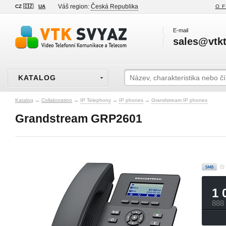
Váš region:
Česká Republika
CZ 🇨🇿
UA
O F
E-mail
sales@vtkt
KATALOG
Katalog
→
Collaboration
→
IP Telephony
→
IP phones
→
Grandstream IP phones
Grandstream GRP2601
1 
888