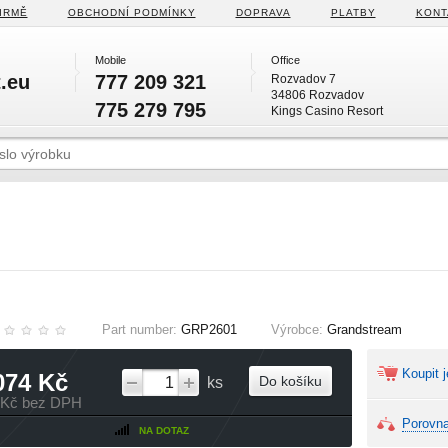
IRMĚ
OBCHODNÍ PODMÍNKY
DOPRAVA
PLATBY
KONT
Mobile
Office
.eu
777 209 321
Rozvadov 7
34806 Rozvadov
775 279 795
Kings Casino Resort
Part number:
GRP2601
Výrobce:
Grandstream
Koupit j
074 Kč
Do košíku
ks
 Kč bez DPH
Porovna
NA DOTAZ