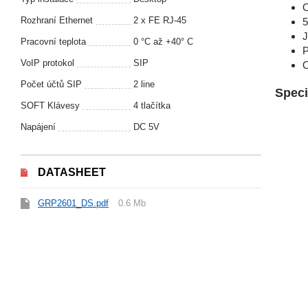
O
Rozhraní Ethernet
2 x FE RJ-45
5
J
Pracovní teplota
0 °C až +40° C
P
VoIP protokol
SIP
O
Počet účtů SIP
2 line
Speci
SOFT Klávesy
4 tlačítka
Napájení
DC 5V
DATASHEET
GRP2601_DS.pdf
0.6 Mb