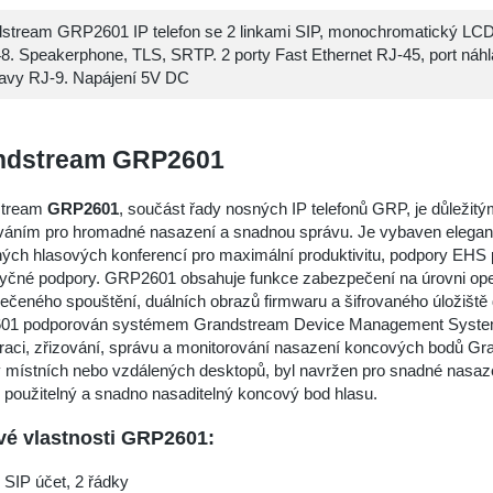
stream GRP2601 IP telefon se 2 linkami SIP, monochromatický LCD 
8. Speakerphone, TLS, SRTP. 2 porty Fast Ethernet RJ-45, port náhl
avy RJ-9. Napájení 5V DC
ndstream GRP2601
tream
GRP2601
, součást řady nosných IP telefonů GRP, je důle
ováním pro hromadné nasazení a snadnou správu. Je vybaven elegant
ch hlasových konferencí pro maximální produktivitu, podpory EHS p
zyčné podpory. GRP2601 obsahuje funkce zabezpečení na úrovni oper
čeného spouštění, duálních obrazů firmwaru a šifrovaného úložiště d
1 podporován systémem Grandstream Device Management System (G
uraci, zřizování, správu a monitorování nasazení koncových bodů G
 místních nebo vzdálených desktopů, byl navržen pro snadné nasazen
 použitelný a snadno nasaditelný koncový bod hlasu.
vé vlastnosti GRP2601:
 SIP účet, 2 řádky