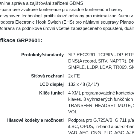
nline správa a zajišťování zařízení GDMS
-pásmové zvukové konference pro snadné konferenční hovory
e vybaven technologií protihlukové ochrany pro minimalizaci šumu v
odpora Electronic Hook Switch (EHS) pro náhlavní soupravy Plantro
chrana na podnikové úrovni včetně zabezpečeného spouštění, duální
fikace GRP2601:
Protokoly/standardy
SIP RFC3261, TCP/IP/UDP, RT
DNS(A record, SRV, NAPTR), D
SIMPLE, LLDP, LDAP, TR069, SN
Síťová rozhraní
2x FE
LCD displej
132 x 48 (2,41“)
Klíče funkcí
4 XML programovatelné kontextov
kláves. 8 vyhrazených funkčních
TRANSFER, HEADSET, MUTE, 
VOL
Hlasové kodeky a možnosti
Podpora pro G.729A/B, G.711 µ/a
iLBC, OPUS, in-band a out-of-b
VAD, AEC, CNG, PLC, AGC, AJ