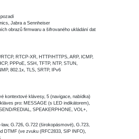
 pozadí
nics, Jabra a Sennheiser
ch obrazů firmwaru a šifrovaného ukládání dat
P/RTCP, RTCP-XR, HTTP/HTTPS, ARP, ICMP,
HCP, PPPoE, SSH, TFTP, NTP, STUN,
MP, 802.1x, TLS, SRTP, IPv6
é kontextové klávesy, 5 (navigace, nabídka)
 kláves pro: MESSAGE (s LED indikátorem),
SEND/REDIAL, SPEAKERPHONE, VOL+,
-law, G.726, G.722 (širokopásmové), G.723,
and DTMF (ve zvuku (RFC2833, SIP INFO),
B