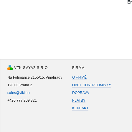
En
VTK SVYAZ S.R.O.
FIRMA
Na Folimance 2155/15, Vinohrady
O FIRMĚ
120 00 Praha 2
OBCHODNÍ PODMÍNKY
sales@vtkt.eu
DOPRAVA
+420 777 209 321
PLATBY
KONTAKT