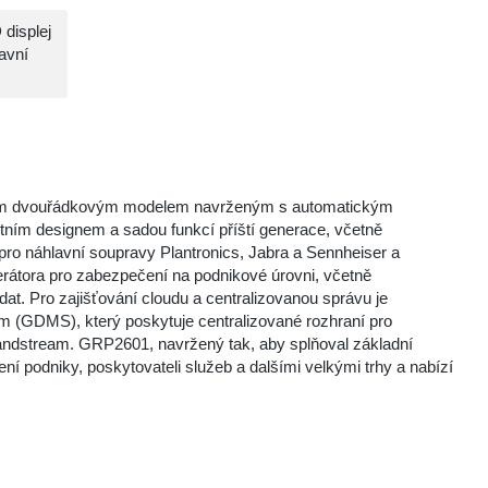
displej
avní
žitým dvouřádkovým modelem navrženým s automatickým
ním designem a sadou funkcí příští generace, včetně
ro náhlavní soupravy Plantronics, Jabra a Sennheiser a
átora pro zabezpečení na podnikové úrovni, včetně
at. Pro zajišťování cloudu a centralizovanou správu je
DMS), který poskytuje centralizované rozhraní pro
randstream. GRP2601, navržený tak, aby splňoval základní
í podniky, poskytovateli služeb a dalšími velkými trhy a nabízí