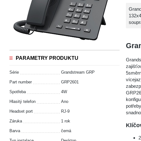
Grand
132x4
soupr
Gra
PARAMETRY PRODUKTU
Grands
zajišť
Série
Grandstream GRP
5směrný
víceja
Part number
GRP2601
zabezpe
Spotřeba
4W
GRP260
konfig
Hlasitý telefon
Ano
potřeby
Headset port
RJ-9
snadno
Záruka
1 rok
Klíčo
Barva
černá
2
Typ instalace
Desktop