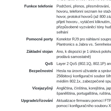
Funkce telefonie
Podržení, přenos, přesměrování,
hovoru, telefonní seznam ke staž
hovor, protokol hovorů (až 800 z
přijetí hovoru , vytáčení kliknutím,
přizpůsobené vyzváněcí tóny hud
selhání
Pomocné porty
Konektor RJ9 pro náhlavní soup
Plantronics a Jabra vs. Sennheise
Základní stojan
Ano, k dispozici je 1 úhlová polo
prodává samostatně)
QoS
Layer 2 QoS (802.1Q, 802.1P) an
Bezpečnostní
Hesla na úrovni uživatele a spr
256bitový konfigurační soubor ši
médiím 802.1x, zabezpečené spu
Vícejazyčný
Angličtina, čínština, korejština, ja
španělština, portugalština, ruština
Upgrade/zřizování
Aktualizace firmwaru pomocí F
pomocí konfiguračního souboru