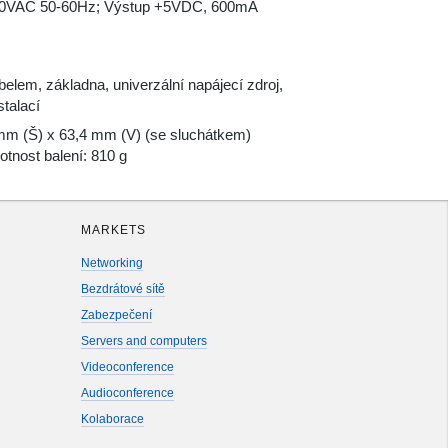
-240VAC 50-60Hz; Výstup +5VDC, 600mA
elem, základna, univerzální napájecí zdroj,
stalací
m (Š) x 63,4 mm (V) (se sluchátkem)
tnost balení: 810 g
MARKETS
Networking
Bezdrátové sítě
Zabezpečení
Servers and computers
Videoconference
Audioconference
Kolaborace