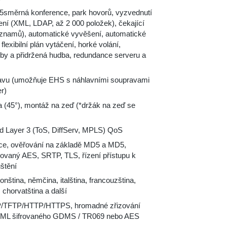
 5směrná konference, park hovorů, vyzvednutí
ení (XML, LDAP, až 2 000 položek), čekající
áznamů), automatické vyvěšení, automatické
 flexibilní plán vytáčení, horké volání,
by a přidržená hudba, redundance serveru a
ravu (umožňuje EHS s náhlavními soupravami
r)
ha (45°), montáž na zeď (*držák na zeď se
d Layer 3 (ToS, DiffServ, MPLS) QoS
ávce, ověřování na základě MD5 a MD5,
frovaný AES, SRTP, TLS, řízení přístupu k
štění
ponština, němčina, italština, francouzština,
, chorvatština a další
TP/TFTP/HTTP/HTTPS, hromadné zřizování
 XML šifrovaného GDMS / TR069 nebo AES